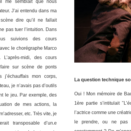
 il me semblait que nous
éateur. J’ai entendu dans ma
scène dire qu’il ne fallait
e pas tuer l’intuition. Dans
us suivions des cours
s avec le chorégraphe Marco
. L’après-midi, des cours
à faire sur scène de ponts
s j’échauffais mon corps,
La question technique sou
teau, je n’avais pas d’outils
Oui ! Mon mémoire de Bach
nt le jeu. Par exemple, des
1ère partie s’intitulait "L
tuation de mes actions, la
l’actrice comme une créatr
adresser, etc. Très vite, je
le prendre, ou ne pas 
ait transposable d’un.e