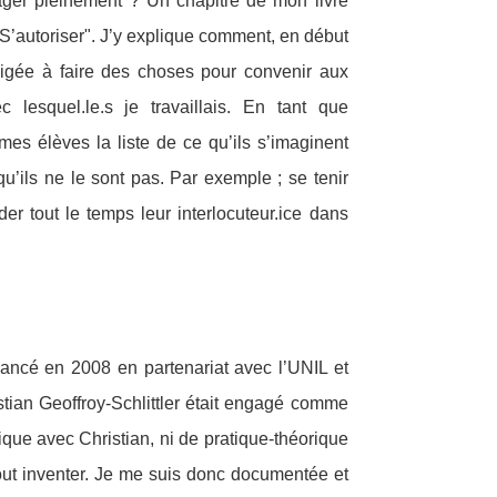
er pleinement ? Un chapitre de mon livre
 "S’autoriser". J’y explique comment, en début
ligée à faire des choses pour convenir aux
 lesquel.le.s je travaillais. En tant que
mes élèves la liste de ce qu’ils s’imaginent
 qu’ils ne le sont pas. Par exemple ; se tenir
arder tout le temps leur interlocuteur.ice dans
lancé en 2008 en partenariat avec l’UNIL et
istian Geoffroy-Schlittler était engagé comme
tique avec Christian, ni de pratique-théorique
 tout inventer. Je me suis donc documentée et