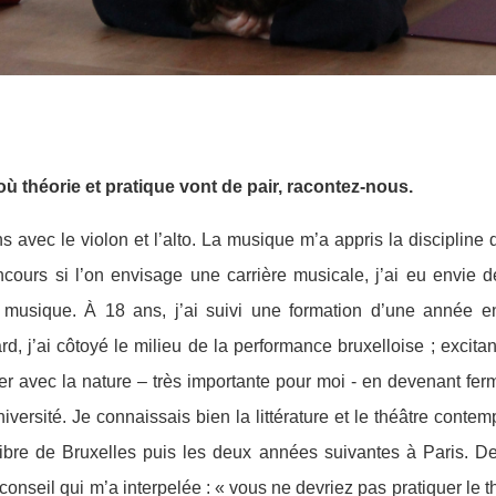
où théorie et pratique vont de pair, racontez-nous.
vec le violon et l’alto. La musique m’a appris la discipline d
cours si l’on envisage une carrière musicale, j’ai eu envie d
la musique. À 18 ans, j’ai suivi une formation d’une année
rd, j’ai côtoyé le milieu de la performance bruxelloise ; excit
er avec la nature – très importante pour moi - en devenant fe
niversité. Je connaissais bien la littérature et le théâtre conte
Libre de Bruxelles puis les deux années suivantes à Paris. D
conseil qui m’a interpelée : « vous ne devriez pas pratiquer l