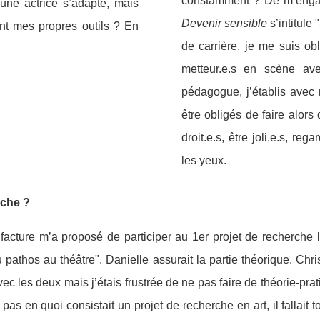
constamment ? De m’engag
 une actrice s’adapte, mais
Devenir sensible
s’intitule
ont mes propres outils ? En
de carrière, je me suis ob
metteur.e.s en scène avec
pédagogue, j’établis avec 
être obligés de faire alors
droit.e.s, être joli.e.s, reg
les yeux.
che ?
ufacture m’a proposé de participer au 1er projet de recherche 
 pathos au théâtre". Danielle assurait la partie théorique. Chr
ec les deux mais j’étais frustrée de ne pas faire de théorie-pra
as en quoi consistait un projet de recherche en art, il fallait