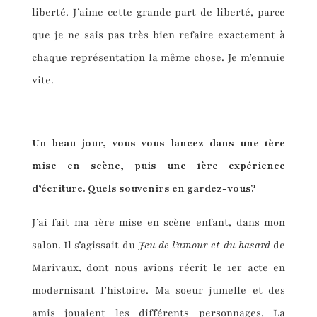
liberté. J’aime cette grande part de liberté, parce
que je ne sais pas très bien refaire exactement à
chaque représentation la même chose. Je m’ennuie
vite.
Un beau jour, vous vous lancez dans une
1
è
re
mise
en sc
è
ne
, puis une 1
è
re exp
é
rience
d
’é
criture. Quels souvenirs en gardez-vous?
J’ai fait ma 1ère mise en scène enfant, dans mon
salon. Il s’agissait du
J
eu de l
’
amour et du hasard
de
Marivaux, dont nous avions récrit le 1er acte en
modernisant l’histoire. Ma soeur jumelle et des
amis jouaient les différents personnages. La