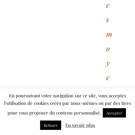
e
s
m
o
y
e
n
En poursuivant votre navigation sur ce site, vous acceptez
l'utilisation de cookies créés par nous-mêmes ou par des tiers
s
pour vous proposer du contenu personnalisé.
Accepter
s
En savoir plus
Refuser