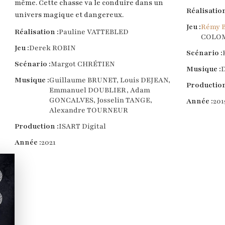
même. Cette chasse va le conduire dans un
Réalisation
univers magique et dangereux.
Jeu :
Rémy 
Réalisation :
Pauline VATTEBLED
COLO
Jeu :
Derek ROBIN
Scénario :
Scénario :
Margot CHRÉTIEN
Musique :
D
Musique :
Guillaume BRUNET, Louis DEJEAN,
Production
Emmanuel DOUBLIER, Adam
GONCALVES, Josselin TANGE,
Année :
201
Alexandre TOURNEUR
Production :
ISART Digital
Année :
2021