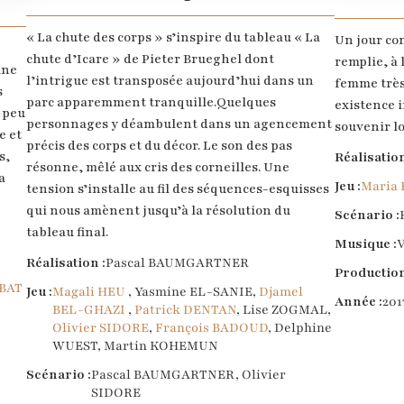
« La chute des corps » s’inspire du tableau « La
Un jour co
chute d’Icare » de Pieter Brueghel dont
remplie, à 
une
l’intrigue est transposée aujourd’hui dans un
femme très 
s
parc apparemment tranquille.Quelques
existence 
n peu
personnages y déambulent dans un agencement
souvenir lo
e et
précis des corps et du décor. Le son des pas
s,
Réalisation
résonne, mêlé aux cris des corneilles. Une
a
Jeu :
Maria 
tension s’installe au fil des séquences-esquisses
qui nous amènent jusqu’à la résolution du
Scénario :
tableau final.
Musique :
Réalisation :
Pascal BAUMGARTNER
Production
RBAT
Jeu :
Magali HEU
, Yasmine EL-SANIE,
Djamel
Année :
201
BEL-GHAZI
,
Patrick DENTAN
, Lise ZOGMAL,
Olivier SIDORE
,
François BADOUD
, Delphine
WUEST, Martin KOHEMUN
Scénario :
Pascal BAUMGARTNER, Olivier
SIDORE