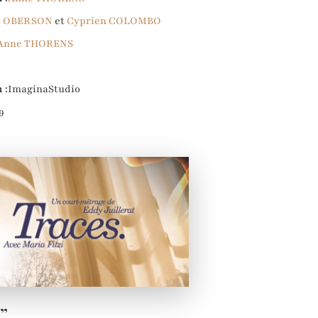
r OBERSON
et
Cyprien COLOMBO
Anne THORENS
 :
ImaginaStudio
9
s”