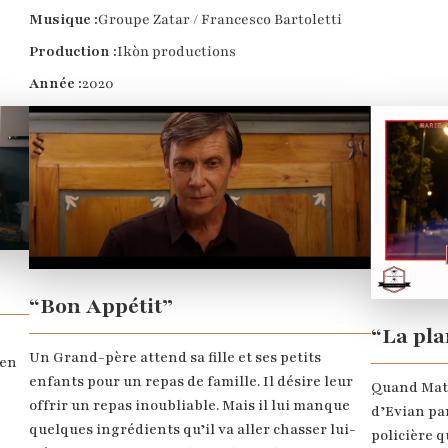
Musique :
Groupe Zatar / Francesco Bartoletti
Production :
Ikòn productions
Année :
2020
“Bon Appétit”
“La pl
Un Grand-père attend sa fille et ses petits
 en
enfants pour un repas de famille. Il désire leur
Quand Math
offrir un repas inoubliable. Mais il lui manque
d’Evian par
quelques ingrédients qu’il va aller chasser lui-
policière qu