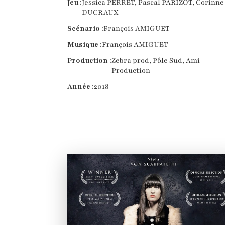
Jeu :
Jessica PERRET, Pascal PARIZOT, Corinne
DUCRAUX
Scénario :
François AMIGUET
Musique :
François AMIGUET
Production :
Zebra prod, Pôle Sud, Ami
Production
Année :
2018