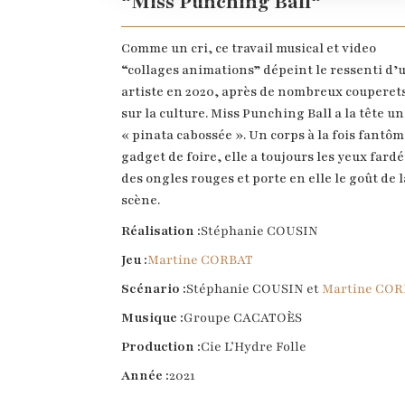
“Miss Punching Ball“
Comme un cri, ce travail musical et video
“collages animations” dépeint le ressenti d’
artiste en 2020, après de nombreux couperet
sur la culture. Miss Punching Ball a la tête u
« pinata cabossée ». Un corps à la fois fantôm
gadget de foire, elle a toujours les yeux fardé
des ongles rouges et porte en elle le goût de l
scène.
Réalisation :
Stéphanie COUSIN
Jeu :
Martine CORBAT
Scénario :
Stéphanie COUSIN et
Martine CO
Musique :
Groupe CACATOÈS
Production :
Cie L’Hydre Folle
Année :
2021