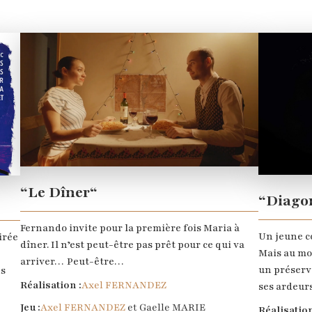
“Le Dîner“
“Diago
Fernando invite pour la première fois Maria à
Un jeune co
irée
dîner. Il n’est peut-être pas prêt pour ce qui va
Mais au mom
arriver… Peut-être…
un préserva
ns
Réalisation :
Axel FERNANDEZ
ses ardeurs
Jeu :
Axel FERNANDEZ
et Gaelle MARIE
Réalisation