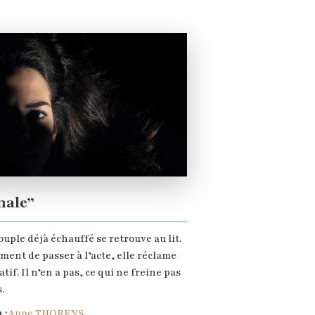
nale”
uple déjà échauffé se retrouve au lit.
ent de passer à l’acte, elle réclame
tif. Il n’en a pas, ce qui ne freine pas
.
 :
Anne THORENS