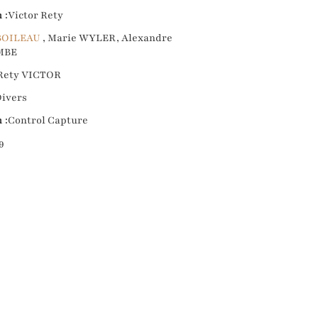
 :
Victor Rety
BOILEAU
, Marie WYLER, Alexandre
MBE
Rety VICTOR
ivers
 :
Control Capture
9