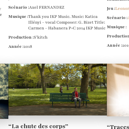
Scénario :
Axel FERNANDEZ
Jeu :
Leono
y
e
Musique :
Thank you IKP Music. Music: Katica
Scénario :
Illényi – vocal Composer: G. Bizet Title:
Musique :
Carmen – Habanera P+C 2014 IKP Music
Production
Production :
S’kitch
Année :
201
Année :
2018
“La chute des corps”
“Trace