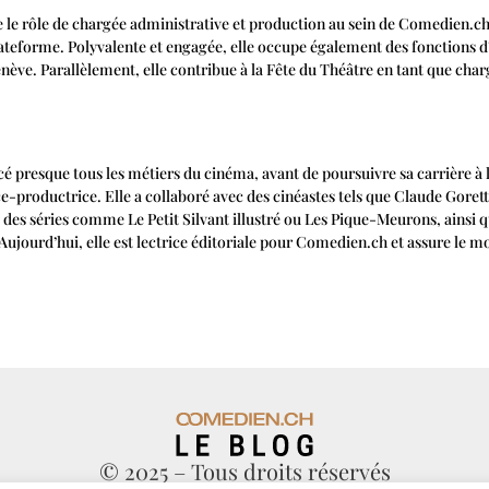
 le rôle de chargée administrative et production au sein de Comedien.ch.
 plateforme. Polyvalente et engagée, elle occupe également des fonctions
enève. Parallèlement, elle contribue à la Fête du Théâtre en tant que c
cé presque tous les métiers du cinéma, avant de poursuivre sa carrière à
rice-productrice. Elle a collaboré avec des cinéastes tels que Claude Gore
TS des séries comme Le Petit Silvant illustré ou Les Pique-Meurons, ainsi
jourd’hui, elle est lectrice éditoriale pour Comedien.ch et assure le mo
© 2025 – Tous droits réservés