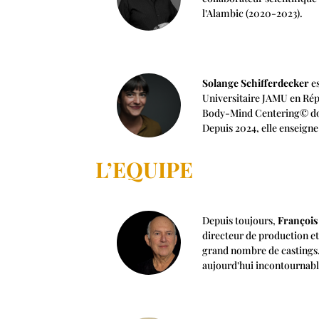
l’Alambic (2020-2023).
Solange Schifferdecker
es
Universitaire JAMU en Répu
Body-Mind Centering© dont 
Depuis 2024, elle enseigne
L’EQUIPE
Depuis toujours,
François
directeur de production et
grand nombre de castings.
aujourd’hui incontournables