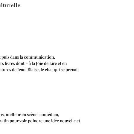
lturelle.
rt puis dans la communication,
 livres dont – à la Joie de Lire et en
tures de Jean-Blaise, le chat qui se prenait
ions, metteur en scène, comédien,
matin pour voir poindre une idée nouvelle et