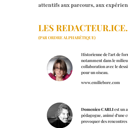
attentifs aux parcours, aux expérienc
LES REDACTEUR.ICE.
(PAR ORDRE ALPHABÉTIQUE)
Historienne de l’art de fo
notamment dans le milieu du
collaboration avec le dessi
pour un oiseau.
www.emiliebore.com
Domenico CARLI
est un a
pédagogue, animé d’une cur
provoquer des rencontres