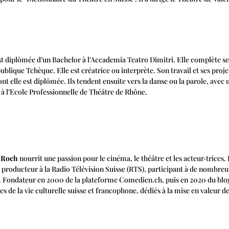
t diplômée d’un Bachelor à l’Accademia Teatro Dimitri. Elle complète se
blique Tchèque. Elle est créatrice ou interprète. Son travail et ses proje
elle est diplômée. Ils tendent ensuite vers la danse ou la parole, avec un
 à l’Ecole Professionnelle de Théâtre de Rhône.
 Roch
nourrit une passion pour le cinéma, le théâtre et les acteur·trices
 producteur à la Radio Télévision Suisse (RTS), participant à de nombreux 
 Fondateur en 2000 de la plateforme Comedien.ch, puis en 2020 du blog
 de la vie culturelle suisse et francophone, dédiés à la mise en valeur des