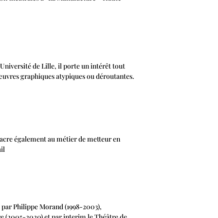
iversité de Lille, il porte un intérêt tout
x œuvres graphiques atypiques ou déroutantes.
acre également au métier de metteur en
il
gé par Philippe Morand (1998-2003),
ère (2005-2020) et par interim le Théâtre de