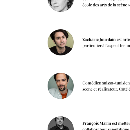
école des arts de la scène »
Zacharie Jourdain
est art
particulier à l’aspect tec
Comédien suisso-tunisien
scène et réalisateur. Côté 
François Marin
est metteu
collaborateur scientifique 