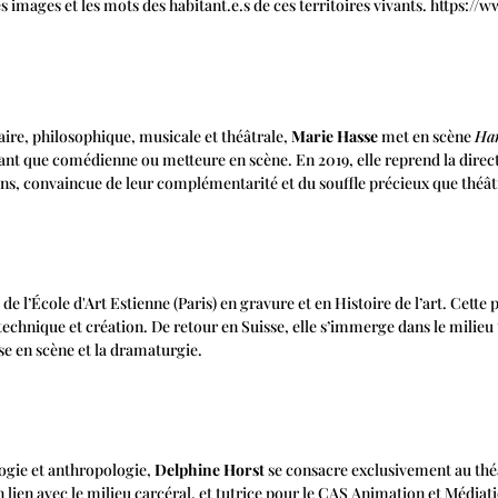
 les images et les mots des habitant.e.s de ces territoires vivants. https
aire, philosophique, musicale et théâtrale,
Marie Hasse
met en scène
Ha
nt que comédienne ou metteure en scène. En 2019, elle reprend la directi
ns, convaincue de leur complémentarité et du souffle précieux que théâtre
de l’École d'Art Estienne (Paris) en gravure et en Histoire de l’art. Cette
 technique et création. De retour en Suisse, elle s’immerge dans le milieu
ise en scène et la dramaturgie.
logie et anthropologie,
Delphine Horst
se consacre exclusivement au théâ
n lien avec le milieu carcéral, et tutrice pour le CAS Animation et Média