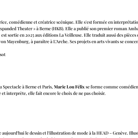
rice, comédienne et créatrice scénique. Elle s'est formée en interprétati
«Expanded Theater » à Berne (HKB). Elle a publié son premier roman Amba
est sortie en 2025 aux éditions La Veilleuse. Elle traduit aussi des pièces 
 Mayenburg, à paraître à L’Arche. Ses projets en arts vivants se concen
sot
u Spectacle à Berne et Paris,
Marie Lou Félix
se forme comme comédienne 
t interprète, elle fait encore le choix de ne pas choisir.
aujourd’hui le dessin et l’illustration de mode à la HEAD – Genève. Illustr