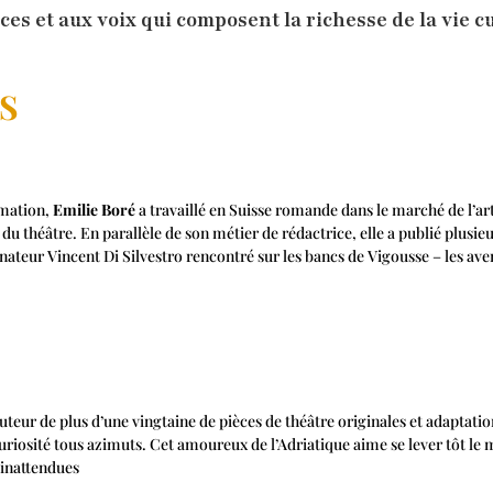
es et aux voix qui composent la richesse de la vie cu
S
rmation,
Emilie Boré
a travaillé en Suisse romande dans le marché de l’a
 théâtre. En parallèle de son métier de rédactrice, elle a publié plusieurs
nateur Vincent Di Silvestro rencontré sur les bancs de Vigousse – les aven
uteur de plus d’une vingtaine de pièces de théâtre originales et adaptat
iosité tous azimuts. Cet amoureux de l’Adriatique aime se lever tôt le 
 inattendues