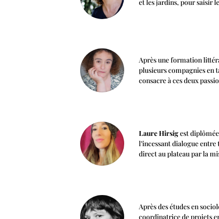
et les jardins, pour saisir
Après une formation littér
plusieurs compagnies en ta
consacre à ces deux passio
Laure Hirsig
est diplômée 
l’incessant dialogue entre
direct au plateau par la m
Après des études en socio
coordinatrice de projets e