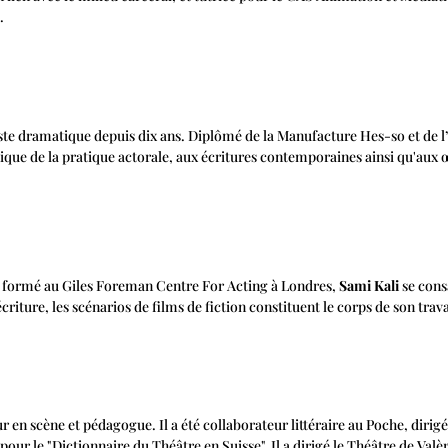
.
iste dramatique depuis dix ans. Diplômé de la Manufacture Hes-so et de l’Un
hnique de la pratique actorale, aux écritures contemporaines ainsi qu'au
 formé au Giles Foreman Centre For Acting à Londres,
Sami Kali
se cons
écriture, les scénarios de films de fiction constituent le corps de son trava
r en scène et pédagogue. Il a été collaborateur littéraire au Poche, diri
pour le "Dictionnaire du Théâtre en Suisse". Il a dirigé le Théâtre de Val