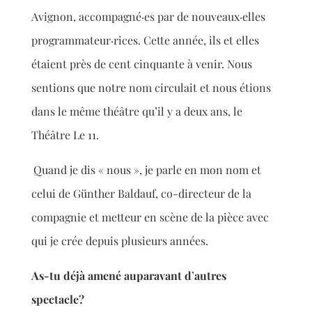
Avignon
,
accompagné·es par de nouveaux·elles
programmateur·rices. Cette année, ils et elles
étaient près de
cent cinquante à venir. Nous
sentions que notre nom circul
ait et
nous étions
dans le même théâtre qu’il y a deux ans, le
Théâtre Le 11.
Quand je dis « nous », je parle en mon nom et
celui de Günther Baldauf, co-directeur de la
compagnie et metteur en scène de la pièce avec
qui je crée depuis plusieurs années.
As-tu déjà
amen
é auparavant d
’
autres
spectacle?