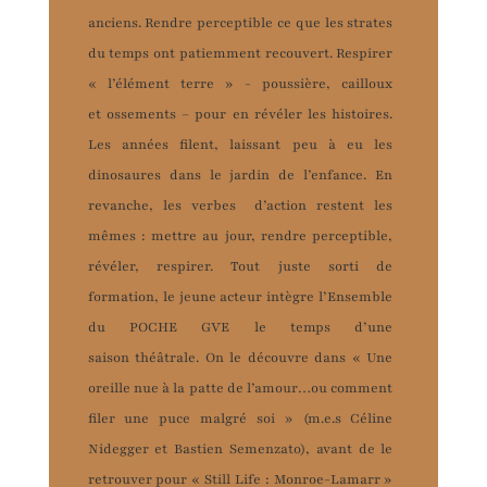
anciens. Rendre perceptible ce que les strates
du temps ont patiemment recouvert. Respirer
« l’élément terre » - poussière, cailloux
et ossements – pour en révéler les histoires.
Les années filent, laissant peu à eu les
dinosaures dans le jardin de l’enfance. En
revanche, les verbes d’action restent les
mêmes : mettre au jour, rendre perceptible,
révéler, respirer. Tout juste sorti de
formation, le jeune acteur intègre l’Ensemble
du POCHE GVE le temps d’une
saison théâtrale. On le découvre dans « Une
oreille nue à la patte de l’amour…ou comment
filer une puce malgré soi » (m.e.s Céline
Nidegger et Bastien Semenzato), avant de le
retrouver pour « Still Life : Monroe-Lamarr »