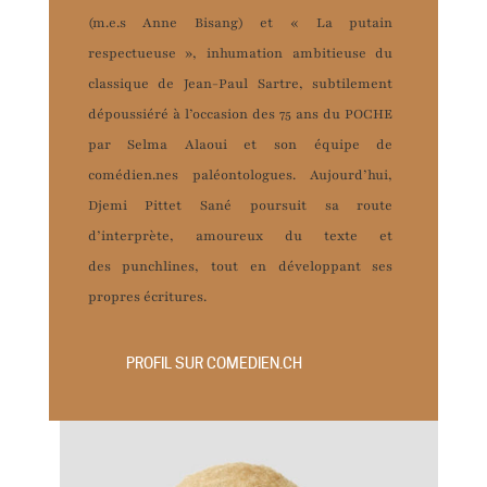
(m.e.s Anne Bisang) et « La putain
respectueuse », inhumation ambitieuse du
classique de Jean-Paul Sartre, subtilement
dépoussiéré à l’occasion des 75 ans du POCHE
par Selma Alaoui et son équipe de
comédien.nes paléontologues. Aujourd’hui,
Djemi Pittet Sané poursuit sa route
d’interprète, amoureux du texte et
des punchlines, tout en développant ses
propres écritures.
PROFIL SUR COMEDIEN.CH