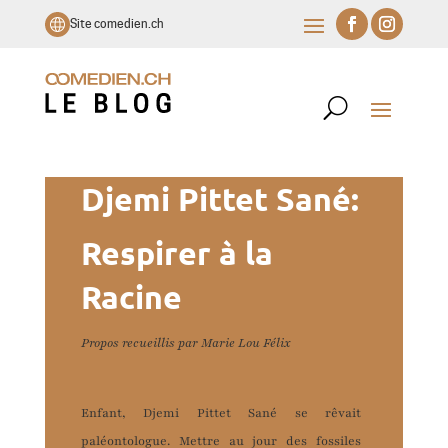
Site comedien.ch
Djemi Pittet Sané:
Respirer à la
Racine
Propos recueillis par Marie Lou Félix
Enfant, Djemi Pittet Sané se rêvait
paléontologue. Mettre au jour des fossiles