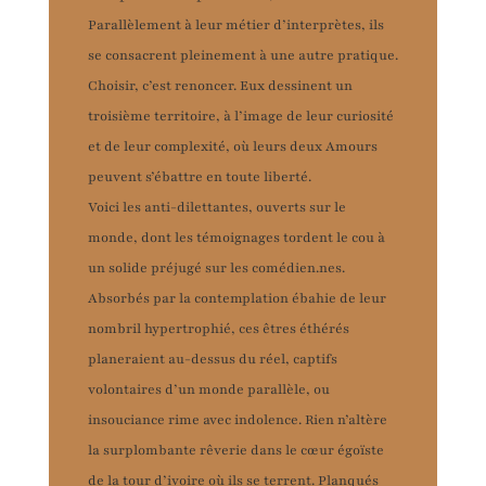
Parallèlement à leur métier d’interprètes, ils
se consacrent pleinement à une autre pratique.
Choisir, c’est renoncer. Eux dessinent un
troisième territoire, à l’image de leur curiosité
et de leur complexité, où leurs deux Amours
peuvent s’ébattre en toute liberté.
Voici les anti-dilettantes, ouverts sur le
monde, dont les témoignages tordent le cou à
un solide préjugé sur les comédien.nes.
Absorbés par la contemplation ébahie de leur
nombril hypertrophié, ces êtres éthérés
planeraient au-dessus du réel, captifs
volontaires d’un monde parallèle, ou
insouciance rime avec indolence. Rien n’altère
la surplombante rêverie dans le cœur égoïste
de la tour d’ivoire où ils se terrent. Planqués