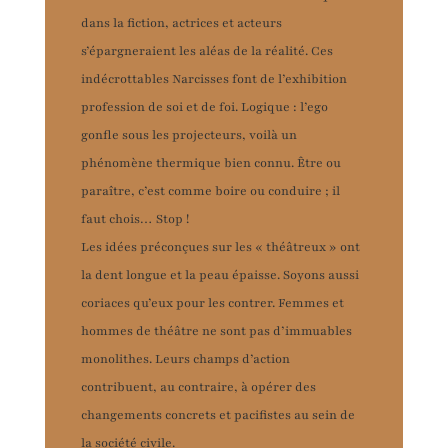
dans la fiction, actrices et acteurs
s’épargneraient les aléas de la réalité. Ces
indécrottables Narcisses font de l’exhibition
profession de soi et de foi. Logique : l’ego
gonfle sous les projecteurs, voilà un
phénomène thermique bien connu. Être ou
paraître, c’est comme boire ou conduire ; il
faut chois… Stop !
Les idées préconçues sur les « théâtreux » ont
la dent longue et la peau épaisse. Soyons aussi
coriaces qu’eux pour les contrer. Femmes et
hommes de théâtre ne sont pas d’immuables
monolithes. Leurs champs d’action
contribuent, au contraire, à opérer des
changements concrets et pacifistes au sein de
la société civile.