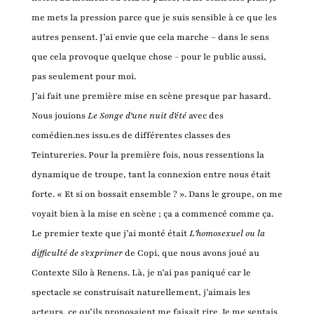
me mets la pression parce que je suis sensible à ce que les
autres pensent. J’ai envie que cela marche – dans le sens
que cela provoque quelque chose - pour le public aussi,
pas seulement pour moi.
J’ai fait une première mise en scène presque par hasard.
Nous jouions
Le Songe d’une nuit d’été
avec des
comédien.nes issu.es de différentes classes des
Teintureries. Pour la première fois, nous ressentions la
dynamique de troupe, tant la connexion entre nous était
forte. « Et si on bossait ensemble ? ». Dans le groupe, on me
voyait bien à la mise en scène ; ça a commencé comme ça.
Le premier texte que j’ai monté était
L’homosexuel ou la
difficulté de s’exprimer
de Copi, que nous avons joué au
Contexte Silo à Renens. Là, je n’ai pas paniqué car le
spectacle se construisait naturellement, j’aimais les
acteurs, ce qu’ils proposaient me faisait rire. Je me sentais