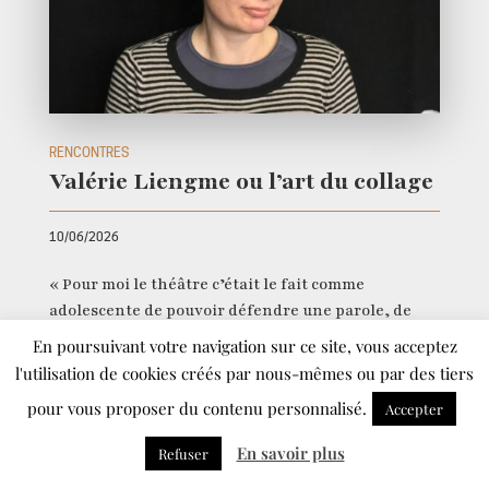
RENCONTRES
Valérie Liengme ou l’art du collage
10/06/2026
« Pour moi le théâtre c’était le fait comme
adolescente de pouvoir défendre une parole, de
faire ensemble, de se dire qu’on est une équipe,
En poursuivant votre navigation sur ce site, vous acceptez
plusieurs cerveaux qui réfléchissent ensemble. »
l'utilisation de cookies créés par nous-mêmes ou par des tiers
Entretien signé Benjamin Knobil
pour vous proposer du contenu personnalisé.
Accepter
En savoir plus
Refuser