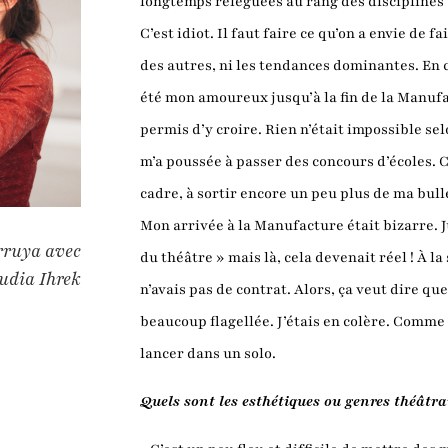
longtemps reléguées au rang des disciplines 
C’est idiot. Il faut faire ce qu’on a envie de f
des autres, ni les tendances dominantes. En 
été mon amoureux jusqu’à la fin de la Manufac
permis d’y croire. Rien n’était impossible selo
m’a poussée à passer des concours d’écoles. C
cadre, à sortir encore un peu plus de ma bull
Mon arrivée à la Manufacture était bizarre. Jus
erruya avec
du théâtre » mais là, cela devenait réel ! À la
dia Ihrek
n’avais pas de contrat. Alors, ça veut dire qu
beaucoup flagellée. J’étais en colère. Comme 
lancer dans un solo.
Quels sont les esthétiques ou genres théâtr