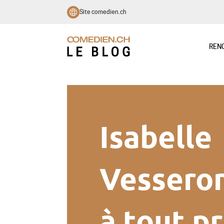
Site comedien.ch
REN
Isabelle
Vesseron
à tout pr