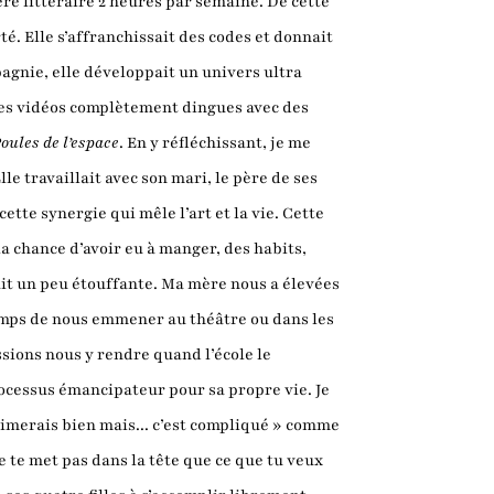
lière littéraire 2 heures par semaine. De cette
é. Elle s’affranchissait des codes et donnait
agnie, elle développait un univers ultra
tes vidéos complètement dingues avec des
oules de l’espace
. En y réfléchissant, je me
le travaillait avec son mari, le père de ses
ette synergie qui mêle l’art et la vie. Cette
 la chance d’avoir eu à manger, des habits,
tait un peu étouffante. Ma mère nous a élevées
 temps de nous emmener au théâtre ou dans les
ssions nous y rendre quand l’école le
ocessus émancipateur pour sa propre vie. Je
aimerais bien mais... c’est compliqué » comme
e te met pas dans la tête que ce que tu veux