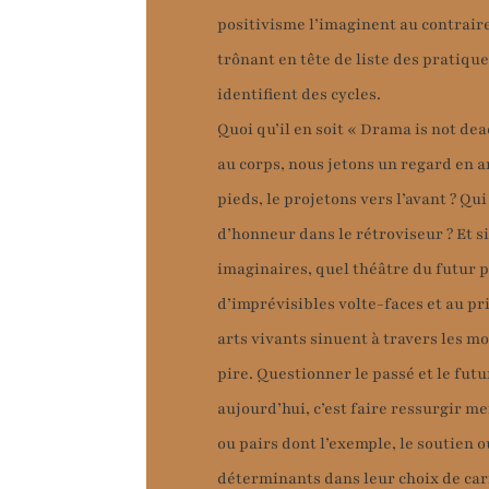
positivisme l’imaginent au contrair
trônant en tête de liste des pratiqu
identifient des cycles.
Quoi qu’il en soit « Drama is not dea
au corps, nous jetons un regard en ar
pieds, le projetons vers l’avant ? Qui
d’honneur dans le rétroviseur ? Et si
imaginaires, quel théâtre du futur p
d’imprévisibles volte-faces et au pr
arts vivants sinuent à travers les mo
pire. Questionner le passé et le fut
aujourd’hui, c’est faire ressurgir m
ou pairs dont l’exemple, le soutien o
déterminants dans leur choix de car