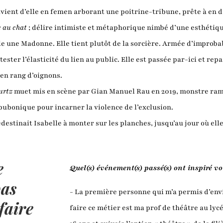
uvient d’elle en femen arborant une poitrine-tribune, prête à en d
e au chat
; délire intimiste et métaphorique nimbé d’une esthétiqu
lle une Madonne. Elle tient plutôt de la sorcière. Armée d’improbabl
tester l’élasticité du lien au public. Elle est passée par-ici et rep
t en rang d’oignons.
urtz
muet mis en scène par Gian Manuel Rau en 2019, monstre ramp
 bubonique pour incarner la violence de l’exclusion.
stinait Isabelle à monter sur les planches, jusqu’au jour où elle 
e
Quel(s) événement(s) passé(s) ont inspiré vot
pas
- La première personne qui m’a permis d’envi
faire
faire ce métier est ma prof de théâtre au lyc