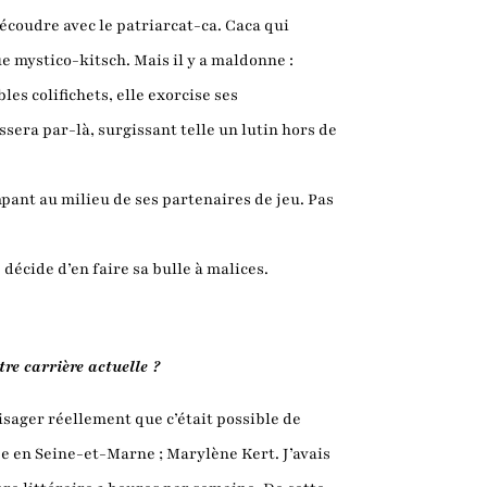
écoudre avec le patriarcat-ca. Caca qui
e mystico-kitsch. Mais il y a maldonne :
es colifichets, elle exorcise ses
assera par-là, surgissant telle un lutin hors de
ant au milieu de ses partenaires de jeu. Pas
décide d’en faire sa bulle à malices.
re carrière actuelle ?
sager réellement que c’était possible de
ée en Seine-et-Marne ; Marylène Kert. J’avais