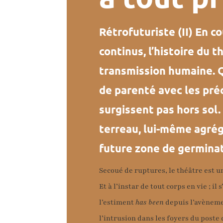
Rétrofuturiste (II) En c
continus, l’histoire du 
transmission humaine. Q
de parenté avec les pré
surgissent pas hors sol.
terreau, lui-même agrég
future zone de germinati
Secoué de ruptures, le théâtre est un 
Et à l’instar de tout corps en vie ; il
l’estiment
has been
depuis l’avèneme
l’intrusion dans les foyers du poste 