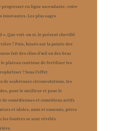
e progresser en ligne ascendante, voire
es innovantes. Les plus sages
d ». Que voit-on si, le présent chevillé
rière ? Puis, hissés sur la pointe des
 nous fait des clins d’œil ou des bras
 le plateau continue de fertiliser les
rophétiser ? Sous l’effet
ix de scabreuses circonvolutions, les
des, pour le meilleur et pour le
ur de comédiennes et comédiens actifs
entors et idoles, amis et ennemis, pères
u les foudres se sont révélés
rière.