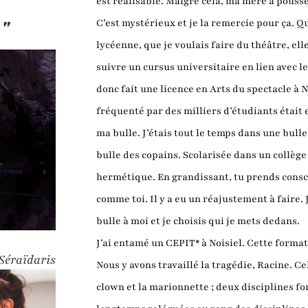
est réalisable. Malgré cela, ma mère a poussé
."
C’est mystérieux et je la remercie pour ça. Qua
lycéenne, que je voulais faire du théâtre, el
suivre un cursus universitaire en lien avec l
donc fait une licence en Arts du spectacle 
fréquenté par des milliers d’étudiants était 
ma bulle. J’étais tout le temps dans une bulle :
bulle des copains. Scolarisée dans un collège 
hermétique. En grandissant, tu prends consc
comme toi. Il y a eu un réajustement à faire. 
bulle à moi et je choisis qui je mets dedans.
J’ai entamé un CEPIT* à Noisiel. Cette format
Séraïdaris
Nous y avons travaillé la tragédie, Racine. Ce
clown et la marionnette ; deux disciplines f