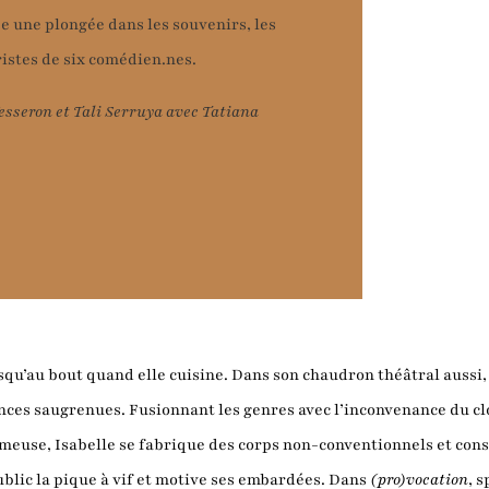
e une plongée dans les souvenirs, les
ristes de six comédien.nes.
Vesseron et Tali Serruya avec Tatiana
jusqu’au bout quand elle cuisine. Dans son chaudron théâtral aussi
nces saugrenues. Fusionnant les genres avec l’inconvenance du cl
rmeuse, Isabelle se fabrique des corps non-conventionnels et con
blic la pique à vif et motive ses embardées. Dans
(pro)vocation
, 