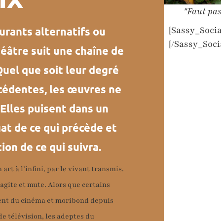
"Faut pas
[Sassy_Socia
ourants alternatifs ou
[/Sassy_Soci
théâtre suit une chaîne de
uel que soit leur degré
cédentes, les œuvres ne
 Elles puisent dans un
at de ce qui précède et
on de ce qui suivra.
art à l’infini, par le vivant transmis.
 s’agite et mute. Alors que certains
nt du cinéma et moribond depuis
de télévision, les adeptes du