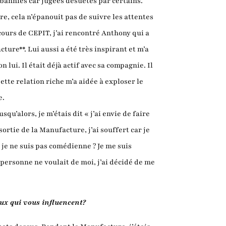
bannies car jugées désuètes par certains.
aire, cela n’épanouit pas de suivre les attentes
cours de CEPIT, j’ai rencontré Anthony qui a
ture**. Lui aussi a été très inspirant et m’a
n lui. Il était déjà actif avec sa compagnie. Il
ette relation riche m’a aidée à exploser le
e.
qu’alors, je m’étais dit « j’ai envie de faire
 sortie de la Manufacture, j’ai souffert car je
e je ne suis pas comédienne ? Je me suis
personne ne voulait de moi, j’ai décidé de me
aux qui vous influencent?