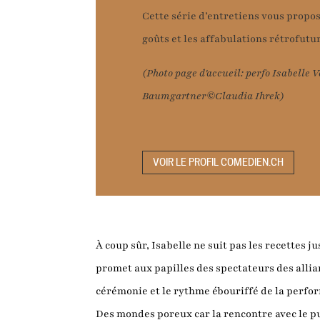
Cette série d’entretiens vous propos
goûts et les affabulations rétrofutu
(Photo page d'accueil: perfo Isabelle 
Baumgartner©Claudia Ihrek)
VOIR LE PROFIL COMEDIEN.CH
À coup sûr, Isabelle ne suit pas les recettes 
promet aux papilles des spectateurs des allia
cérémonie et le rythme ébouriffé de la perfo
Des mondes poreux car la rencontre avec le pu