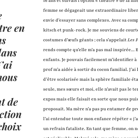
16 ans et suivais l’option « théâtre » de la fi
femme se dégageait une extraordinaire libert
e
envie d’essayer sans complexes. Avec sa comp
tre en
kitsch et punk-rock. Je me souviens de cour
ns
costumes d’œufs géants ; cela s’appelait
Les P
dans
rends compte qu’elle m’a pas mal inspirée... El
enfants. Je pouvais facilement m’identifier à c
’ai
prof m’a aidée à sortir du cocon familial. J’ai
mous
d’être scolarisée mais la sphère familiale é
seule, mes sœurs et moi, elle n’avait pas le
nt de
expos mais elle faisait en sorte que nous pui
proposait. Ma mère n’a pas pu entamer de pr
ction
l’ai entendue toute mon enfance répéter « j’
choix
un refrain fataliste. En tant que femme, on n