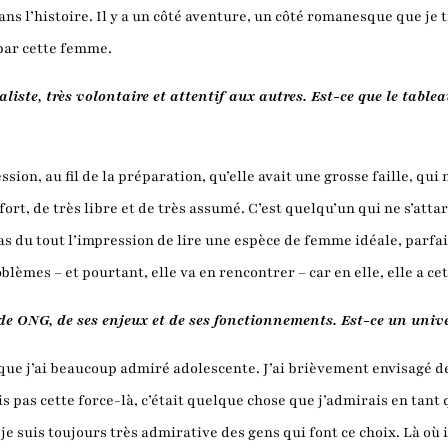
ée dans l’histoire. Il y a un côté aventure, un côté romanesque que je
 par cette femme.
ste, très volontaire et attentif aux autres. Est-ce que le tablea
ression, au fil de la préparation, qu’elle avait une grosse faille, qu
 fort, de très libre et de très assumé. C’est quelqu’un qui ne s’att
 pas du tout l’impression de lire une espèce de femme idéale, parf
blèmes – et pourtant, elle va en rencontrer – car en elle, elle a ce
de ONG, de ses enjeux et de ses fonctionnements. Est-ce un univ
que j’ai beaucoup admiré adolescente. J’ai brièvement envisagé 
avais pas cette force-là, c’était quelque chose que j’admirais en tan
je suis toujours très admirative des gens qui font ce choix. Là où 