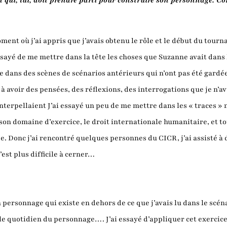
 qui, lui, doit prendre parti pour construire son personnage. Com
oment où j’ai appris que j’avais obtenu le rôle et le début du tourn
i essayé de me mettre dans la tête les choses que Suzanne avait dan
 dans des scènes de scénarios antérieurs qui n’ont pas été gardée
e à avoir des pensées, des réflexions, des interrogations que je n’av
terpellaient J’ai essayé un peu de me mettre dans les « traces » 
 son domaine d’exercice, le droit internationale humanitaire, et t
. Donc j’ai rencontré quelques personnes du CICR, j’ai assisté à 
’est plus difficile à cerner…
un personnage qui existe en dehors de ce que j’avais lu dans le scé
s le quotidien du personnage…. J’ai essayé d’appliquer cet exercic