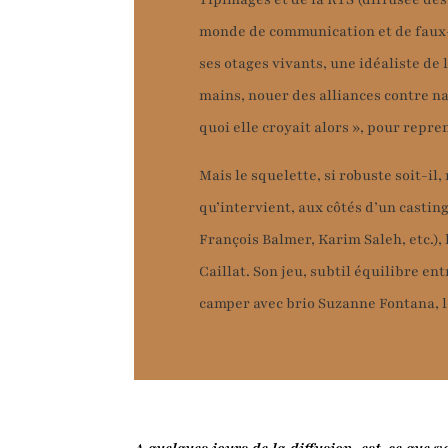
monde de communication et de fau
ses otages vivants, une idéaliste de 
mains, nouer des alliances contre na
quoi elle croyait alors », pour repr
Mais le squelette, si robuste soit-il, 
qu’intervient, aux côtés d’un castin
François Balmer, Karim Saleh, etc.),
Caillat. Son jeu, subtil équilibre ent
camper avec brio Suzanne Fontana, l