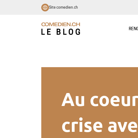
Site comedien.ch
REN
Au coeu
crise av