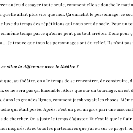
ivrer au jeu d’essayer toute seule, comment elle se douche le mat
n qu’elle allait plus vite que moi. Ça enrichit le personnage, ce so
 le luxe du temps des répétitions qui nous sert de socle. Pour un t
 en même temps parce qu’on ne peut pas tout arrêter. Donc pour ça j
ça… Je trouve que tous les personnages ont du relief. Ils n’ont pas j
se situe la différence avec le théâtre ?
est que, au théâtre, on a le temps de se rencontrer, de construire, d
n, ce ne sera pas ça. Ensemble. Alors que sur un tournage, on est 
, dans les grandes lignes, comment Jacob voyait les choses. Même s
couche qui était posée. Après, c’est un peu un gros pari une asso
de chercher. On a juste le temps d’ajuster. Et c’est là que le flair 
 bien inspirés. Avec tous les partenaires que j’ai eu sur ce projet, o