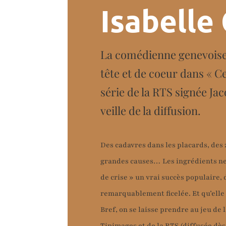
Isabelle 
La comédienne genevoise
tête et de coeur dans « Cel
série de la RTS signée Jac
veille de la diffusion.
Des cadavres dans les placards, des z
grandes causes… Les ingrédients ne
de crise » un vrai succès populaire, 
remarquablement ficelée. Et qu’elle b
Bref, on se laisse prendre au jeu de
Tipimages et de la RTS (diffusée dès