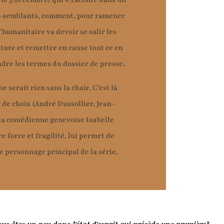
x-semblants, comment, pour ramener
l’humanitaire va devoir se salir les
ture et remettre en cause tout ce en
endre les termes du dossier de presse.
ne serait rien sans la chair. C’est là
g de choix (André Dussollier, Jean-
 la comédienne genevoise Isabelle
re force et fragilité, lui permet de
e personnage principal de la série.