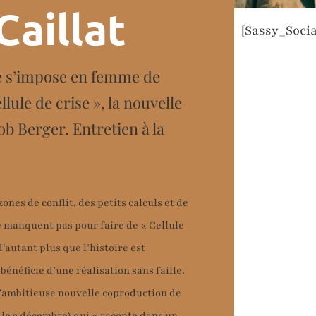
Caillat
[Sassy_Socia
 s’impose en femme de
lule de crise », la nouvelle
ob Berger. Entretien à la
ones de conflit, des petits calculs et de
 manquent pas pour faire de « Cellule
d’autant plus que l’histoire est
énéficie d’une réalisation sans faille.
 l’ambitieuse nouvelle coproduction de
 le 3 décembre) qui « raconte dans un