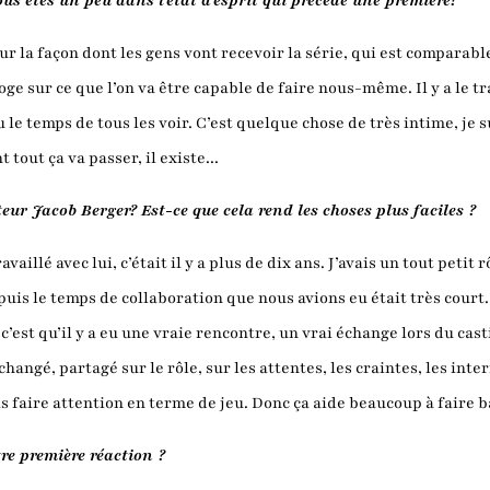
ous êtes un peu dans l'état d'esprit qui précède une première?
 sur la façon dont les gens vont recevoir la série, qui est compara
rroge sur ce que l’on va être capable de faire nous-même. Il y a le t
 le temps de tous les voir. C’est quelque chose de très intime, je 
 tout ça va passer, il existe...
ateur Jacob Berger? Est-ce que cela rend les choses plus faciles ?
vaillé avec lui, c’était il y a plus de dix ans. J’avais un tout petit
puis le temps de collaboration que nous avions eu était très court. 
est qu’il y a eu une vraie rencontre, un vrai échange lors du casti
hangé, partagé sur le rôle, sur les attentes, les craintes, les int
s faire attention en terme de jeu. Donc ça aide beaucoup à faire ba
tre première réaction ?