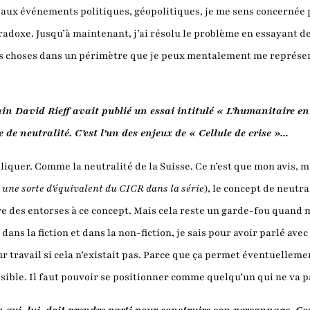
aux événements politiques, géopolitiques, je me sens concernée p
radoxe. Jusqu’à maintenant, j’ai résolu le problème en essayant de
es choses dans un périmètre que je peux mentalement me représent
in David Rieff avait publié un essai intitulé « L’humanitaire en c
de neutralité. C’est l’un des enjeux de « Cellule de crise »...
pliquer. Comme la neutralité de la Suisse. Ce n’est que mon avis, 
une sorte d'équivalent du CICR dans la série
), le concept de neutra
faire des entorses à ce concept. Mais cela reste un garde-fou qua
 dans la fiction et dans la non-fiction, je sais pour avoir parlé av
r travail si cela n’existait pas. Parce que ça permet éventuelleme
ssible. Il faut pouvoir se positionner comme quelqu’un qui ne va p