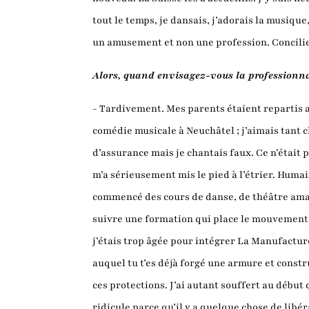
tout le temps, je dansais, j’adorais la musiqu
un amusement et non une profession. Concilier
Alors, quand envisagez-vous la professionna
- Tardivement. Mes parents étaient repartis au
comédie musicale à Neuchâtel ; j’aimais tant ch
d’assurance mais je chantais faux. Ce n’était p
m’a sérieusement mis le pied à l’étrier. Humain
commencé des cours de danse, de théâtre amate
suivre une formation qui place le mouvement au 
j’étais trop âgée pour intégrer La Manufacture
auquel tu t’es déjà forgé une armure et constr
ces protections. J’ai autant souffert au début 
ridicule parce qu’il y a quelque chose de libér