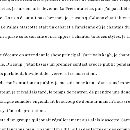
rice. Je suis ensuite devenue La Présentatrice, puis j’ai parallè
se. On n’en écoutait pas chez moi. Je croyais qu’Adamo chantait e
 Le Palais Mascotte était un cabaret à l’ancienne où je chantais du
’a prise sous son aile et m’a appris à chanter tous ces styles. Je tra
ic t’écoute en attendant le show principal. J’arrivais à 19h, je ch
le. Du coup, j’établissais un premier contact avec le public pendan
is parlaient, buvaient des verres et se marraient.
e confrontation au public. Je me suis mise à nu - dans tous les se
teur. Je travaillais tard, le temps de rentrer, de prendre une dou
La fatigue cumulée engendrait beaucoup de douleur mais m’a aussi
n système de protection.
ariste d’un groupe qui jouait régulièrement au Palais Mascotte, S
endions bien. Un jour il m’a dit : « J’ai des textes et des compos 