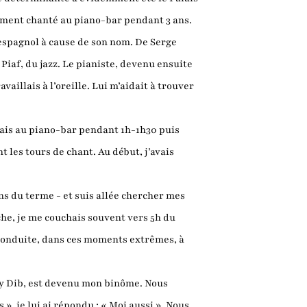
lement chanté au piano-bar pendant 3 ans.
n espagnol à cause de son nom. De Serge
 Piaf, du jazz. Le pianiste, devenu ensuite
vaillais à l’oreille. Lui m’aidait à trouver
antais au piano-bar pendant 1h-1h30 puis
t les tours de chant. Au début, j’avais
ns du terme - et suis allée chercher mes
che, je me couchais souvent vers 5h du
 conduite, dans ces moments extrêmes, à
amy Dib, est devenu mon binôme. Nous
», je lui ai répondu : « Moi aussi ». Nous