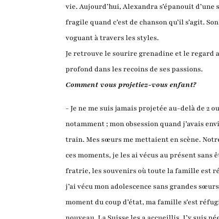
vie. Aujourd’hui, Alexandra s’épanouit d’une s
fragile quand c’est de chanson qu’il s’agit. 
voguant à travers les styles.
Je retrouve le sourire grenadine et le regard 
profond dans les recoins de ses passions.
Comment vous projetiez-vous enfant?
- Je ne me suis jamais projetée au-delà de 2 ou
notamment ; mon obsession quand j’avais envir
train. Mes sœurs me mettaient en scène. Notre 
ces moments, je les ai vécus au présent sans ê
fratrie, les souvenirs où toute la famille est
j’ai vécu mon adolescence sans grandes sœurs. 
moment du coup d’état, ma famille s’est réfug
nouveau. La Suisse les a accueillis. J’y suis n