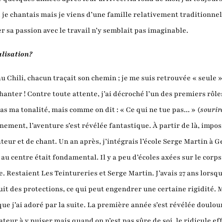
e, je chantais mais je viens d’une famille relativement traditionn
 sa passion avec le travail n’y semblait pas imaginable.
lisation?
 Chili, chacun traçait son chemin ; je me suis retrouvée « seule »
anter ! Contre toute attente, j’ai décroché l’un des premiers rôles
as ma tonalité, mais comme on dit : « Ce qui ne tue pas... » (
sourir
ement, l’aventure s’est révélée fantastique. À partir de là, imposs
ur et de chant. Un an après, j’intégrais l’école Serge Martin à G
centre était fondamental. Il y a peu d’écoles axées sur le corps en
. Restaient Les Teintureries et Serge Martin. J’avais 27 ans lorsq
uit des protections, ce qui peut engendrer une certaine rigidité. 
que j’ai adoré par la suite. La première année s’est révélée doulou
ateur à y puiser mais quand on n’est pas sûre de soi, le ridicule e