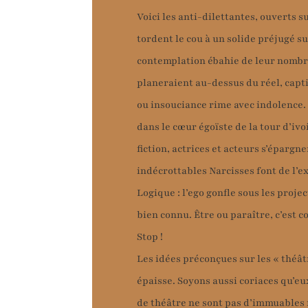
Voici les anti-dilettantes, ouverts 
tordent le cou à un solide préjugé s
contemplation ébahie de leur nombri
planeraient au-dessus du réel, capt
ou insouciance rime avec indolence.
dans le cœur égoïste de la tour d’ivo
fiction, actrices et acteurs s’épargne
indécrottables Narcisses font de l’ex
Logique : l’ego gonfle sous les pro
bien connu. Être ou paraître, c’est 
Stop !
Les idées préconçues sur les « théât
épaisse. Soyons aussi coriaces qu’e
de théâtre ne sont pas d’immuables