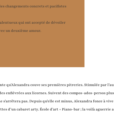
des changements concrets et pacifistes
ytalentueux qui ont accepté de dévoiler
 avec un deuxième amour.
lante qu’Alexandra couve ses premières pitreries. Stimulée par l’a
 odes enfiévrées aux licornes. Suivent des compos-ados-persos plu
’arrêtera pas. Depuis qu’elle est minus, Alexandra fonce à vive a
ttes d’un cabaret arty. École d’art + Piano-bar ; la voilà aguerrie