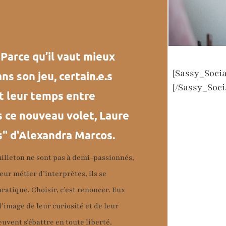
arce qu’il vaut mieux
[Sassy_Socia
ns son jeu, certain.e.s
[/Sassy_Soci
t leur temps entre
s ce nouveau volet, Laure
es" d'Alexandra Marcos.
illeton ne sont pas à demi-passionnés,
ur métier d’interprètes, ils se
atique. Choisir, c’est renoncer. Eux
l’image de leur curiosité et de leur
uvent s’ébattre en toute liberté.