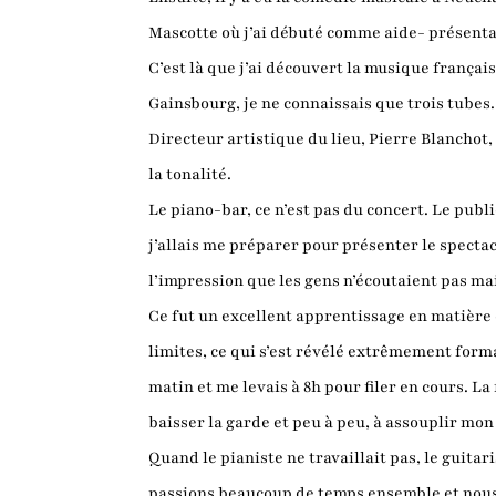
Mascotte où j’ai débuté comme aide- présentat
C’est là que j’ai découvert la musique françai
Gainsbourg, je ne connaissais que trois tubes.
Directeur artistique du lieu, Pierre Blanchot, m
la tonalité.
Le piano-bar, ce n’est pas du concert. Le publ
j’allais me préparer pour présenter le spectac
l’impression que les gens n’écoutaient pas ma
Ce fut un excellent apprentissage en matière d
limites, ce qui s’est révélé extrêmement forma
matin et me levais à 8h pour filer en cours. 
baisser la garde et peu à peu, à assouplir mo
Quand le pianiste ne travaillait pas, le guit
passions beaucoup de temps ensemble et nous ent