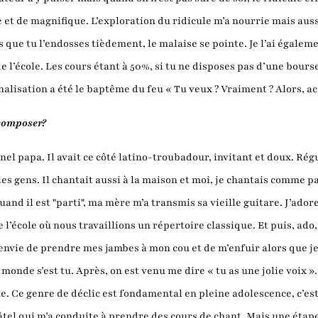
et de magnifique. L’exploration du ridicule m’a nourrie mais auss
 que tu l’endosses tièdement, le malaise se pointe. Je l’ai égal
de l’école. Les cours étant à 50%, si tu ne disposes pas d’une bourse
alisation a été le baptême du feu « Tu veux ? Vraiment ? Alors, ac
composer?
nel papa. Il avait ce côté latino-troubadour, invitant et doux. Ré
 les gens. Il chantait aussi à la maison et moi, je chantais comme p
and il est "parti", ma mère m’a transmis sa vieille guitare. J’ador
e l’école où nous travaillions un répertoire classique. Et puis, ad
eu envie de prendre mes jambes à mon cou et de m’enfuir alors que je 
onde s’est tu. Après, on est venu me dire « tu as une jolie voix ».
me. Ce genre de déclic est fondamental en pleine adolescence, c’e
hâtel qui m’a conduite à prendre des cours de chant. Mais une éta