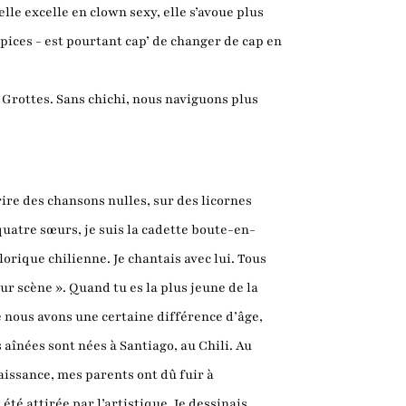
lle excelle en clown sexy, elle s’avoue plus
ices - est pourtant cap’ de changer de cap en
 Grottes. Sans chichi, nous naviguons plus
crire des chansons nulles, sur des licornes
uatre sœurs, je suis la cadette boute-en-
orique chilienne. Je chantais avec lui. Tous
ur scène ». Quand tu es la plus jeune de la
ue nous avons une certaine différence d’âge,
 aînées sont nées à Santiago, au Chili. Au
aissance, mes parents ont dû fuir à
été attirée par l’artistique. Je dessinais