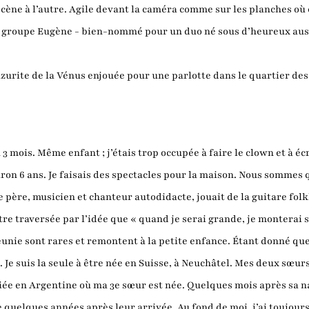
cène à l’autre. Agile devant la caméra comme sur les planches où e
Son groupe Eugène - bien-nommé pour un duo né sous d’heureux ausp
azurite de la Vénus enjouée pour une parlotte dans le quartier des
 3 mois. Même enfant ; j’étais trop occupée à faire le clown et à é
on 6 ans. Je faisais des spectacles pour la maison. Nous sommes q
père, musicien et chanteur autodidacte, jouait de la guitare folkl
tre traversée par l’idée que « quand je serai grande, je monterai s
 réunie sont rares et remontent à la petite enfance. Étant donné q
Je suis la seule à être née en Suisse, à Neuchâtel. Mes deux sœurs
iée en Argentine où ma 3e sœur est née. Quelques mois après sa n
ée quelques années après leur arrivée. Au fond de moi, j’ai toujours 