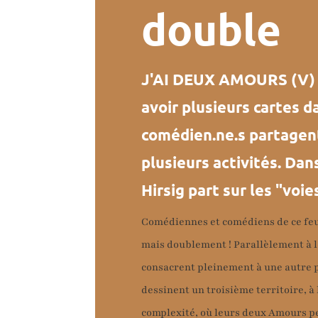
double
J'AI DEUX AMOURS (V) P
avoir plusieurs cartes da
comédien.ne.s partagen
plusieurs activités. Dan
Hirsig part sur les "voi
Comédiennes et comédiens de ce feu
mais doublement ! Parallèlement à le
consacrent pleinement à une autre pr
dessinent un troisième territoire, à 
complexité, où leurs deux Amours pe