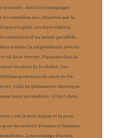
sur le monde, dont les témoignages
ur les comédien.nes. Absorbés par la
l hypertrophié, ces êtres éthérés
ifs volontaires d’un monde parallèle,
 Rien n’altère la surplombante rêverie
ire où ils se terrent. Planqués dans la
raient les aléas de la réalité. Ces
hibition profession de soi et de foi.
jecteurs, voilà un phénomène thermique
comme boire ou conduire ; il faut chois…
reux » ont la dent longue et la peau
ux pour les contrer. Femmes et hommes
 monolithes. Leurs champs d’action