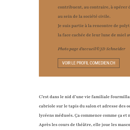
contribuent, au contraire, à opérer 
au sein de la société civile.
Je suis partie à la rencontre de pol
la face cachée de leur lune de miel
Photo page d'accueil©JD Schneider
VOIR LE PROFIL COMEDIEN.CH
C’est dans le nid d’une vie familiale fourmil
cabriole sur le tapis du salon et adresse des
lycéens médusés. Ça commence comme ça et ne s
Après les cours de théâtre, elle joue les masco