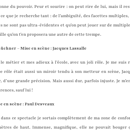
onne du pouvoir. Peur et sourire : on peut rire de lui, mais il re
ce que je recherche tant : de l’ambiguïté, des facettes multiples, 
ne sont pas ultra-évidentes et qu’on peut jouer sur de multiples 
eille qu’on t’en proposera une autre de cette trempe.
üchner – Mise en scène : Jacques Lassalle
e métier et mes adieux à l’école, avec un joli rôle. Je me suis 
 rôle était aussi un miroir tendu à son metteur en scène, Jacq
, d’une grande précision. Mais aussi dur, parfois injuste. Je m’en
ences, sauf lui !
se en scène : Paul Desveaux
 dans ce spectacle je sortais complètement de ma zone de confort
ètres de haut. Immense, magnifique, elle ne pouvait bouger qu