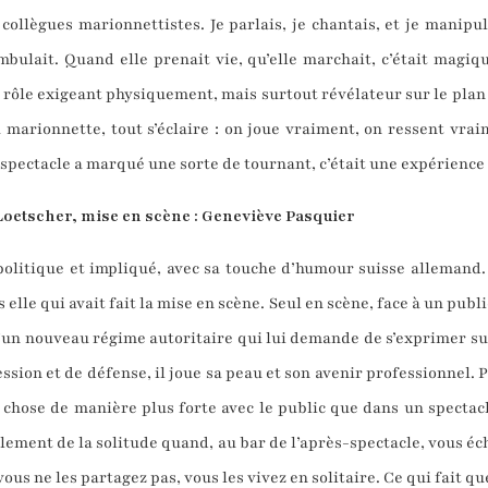
ollègues marionnettistes. Je parlais, je chantais, et je manipul
bulait. Quand elle prenait vie, qu’elle marchait, c’était magiqu
1 Un rôle exigeant physiquement, mais surtout révélateur sur le pla
a marionnette, tout s’éclaire : on joue vraiment, on ressent vra
e spectacle a marqué une sorte de tournant, c’était une expérienc
Loetscher, mise en scène : Geneviève Pasquier
olitique et impliqué, avec sa touche d’humour suisse allemand. 
 elle qui avait fait la mise en scène. Seul en scène, face à un publi
’un nouveau régime autoritaire qui lui demande de s’exprimer sur 
ession et de défense, il joue sa peau et son avenir professionnel. 
a chose de manière plus forte avec le public que dans un spectacle
alement de la solitude quand, au bar de l’après-spectacle, vous é
ous ne les partagez pas, vous les vivez en solitaire. Ce qui fait que