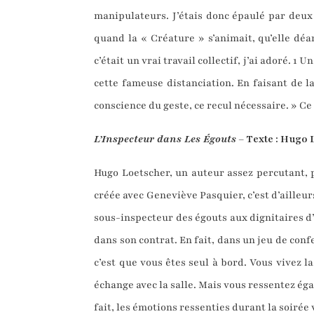
manipulateurs. J’étais donc épaulé par deux c
quand la « Créature » s’animait, qu’elle déam
c’était un vrai travail collectif, j’ai adoré. 
cette fameuse distanciation. En faisant de l
conscience du geste, ce recul nécessaire. » C
L’Inspecteur dans Les Égouts
– Texte : Hugo 
Hugo Loetscher, un auteur assez percutant, p
créée avec Geneviève Pasquier, c’est d’ailleurs
sous-inspecteur des égouts aux dignitaires d
dans son contrat. En fait, dans un jeu de conf
c’est que vous êtes seul à bord. Vous vivez l
échange avec la salle. Mais vous ressentez ég
fait, les émotions ressenties durant la soirée v