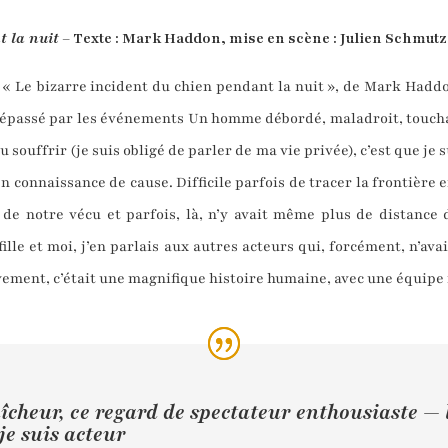
t la nuit
– Texte : Mark Haddon, mise en scène : Julien Schmutz
ns « Le bizarre incident du chien pendant la nuit », de Mark Hadd
u dépassé par les événements Un homme débordé, maladroit, touchan
ouffrir (je suis obligé de parler de ma vie privée), c’est que je 
n connaissance de cause. Difficile parfois de tracer la frontière e
 de notre vécu et parfois, là, n’y avait même plus de distance
ille et moi, j’en parlais aux autres acteurs qui, forcément, n’ava
ment, c’était une magnifique histoire humaine, avec une équipe 
aîcheur, ce regard de spectateur enthousiaste — 
je suis acteur