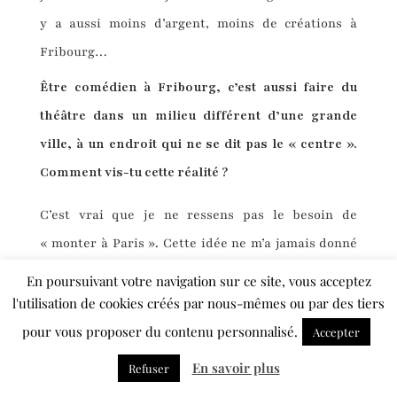
y a aussi moins d’argent, moins de créations à
Fribourg…
Être comédien à Fribourg, c’est aussi faire du
théâtre dans un milieu différent d’une grande
ville, à un endroit qui ne se dit pas le « centre ».
Comment vis-tu cette réalité ?
C’est vrai que je ne ressens pas le besoin de
« monter à Paris ». Cette idée ne m’a jamais donné
envie. J’aime ma région, j’aime vivre ici. Et j’aime
En poursuivant votre navigation sur ce site, vous acceptez
aussi partager avec les personnes qui me sont
l'utilisation de cookies créés par nous-mêmes ou par des tiers
proches. Faire des spectacles et que ma famille
pour vous proposer du contenu personnalisé.
Accepter
vienne les voir, ça me fait plus plaisir que jouer
En savoir plus
Refuser
ailleurs. Je suis heureux si je peux continuer à faire