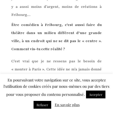
y a aussi moins d’argent, moins de créations à
Fribourg…
Être comédien à Fribourg, c’est aussi faire du
théâtre dans un milieu différent d’une grande
ville, à un endroit qui ne se dit pas le « centre ».
Comment vis-tu cette réalité ?
C’est vrai que je ne ressens pas le besoin de
« monter à Paris ». Cette idée ne m’a jamais donné
envie. J’aime ma région, j’aime vivre ici. Et j’aime
En poursuivant votre navigation sur ce site, vous acceptez
aussi partager avec les personnes qui me sont
l'utilisation de cookies créés par nous-mêmes ou par des tiers
proches. Faire des spectacles et que ma famille
pour vous proposer du contenu personnalisé.
Accepter
vienne les voir, ça me fait plus plaisir que jouer
En savoir plus
Refuser
ailleurs. Je suis heureux si je peux continuer à faire