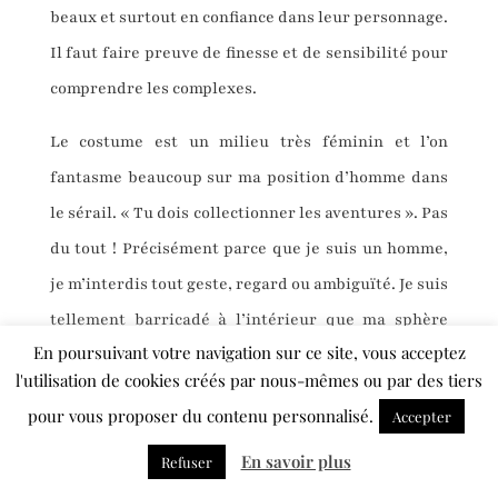
beaux et surtout en confiance dans leur personnage.
Il faut faire preuve de finesse et de sensibilité pour
comprendre les complexes.
Le costume est un milieu très féminin et l’on
fantasme beaucoup sur ma position d’homme dans
le sérail. « Tu dois collectionner les aventures ». Pas
du tout ! Précisément parce que je suis un homme,
je m’interdis tout geste, regard ou ambiguïté. Je suis
tellement barricadé à l’intérieur que ma sphère
En poursuivant votre navigation sur ce site, vous acceptez
intime est impénétrable. Cela me permet de
l'utilisation de cookies créés par nous-mêmes ou par des tiers
pouvoir toucher les corps, de faire les essayages,
pour vous proposer du contenu personnalisé.
Accepter
d’ajuster les costumes avec naturel et fraîcheur,
En savoir plus
sans qu’il n’y ait aucun malaise. J’ai adopté ce
Refuser
principe dès le départ. J’ai compris à quel point le