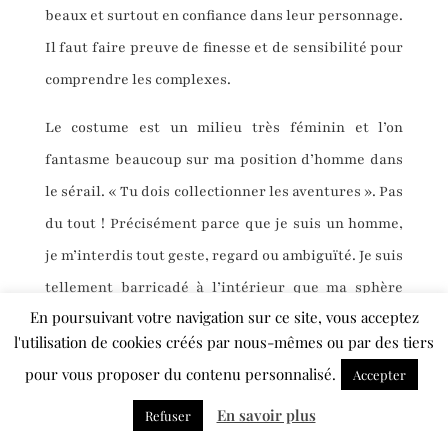
beaux et surtout en confiance dans leur personnage.
Il faut faire preuve de finesse et de sensibilité pour
comprendre les complexes.
Le costume est un milieu très féminin et l’on
fantasme beaucoup sur ma position d’homme dans
le sérail. « Tu dois collectionner les aventures ». Pas
du tout ! Précisément parce que je suis un homme,
je m’interdis tout geste, regard ou ambiguïté. Je suis
tellement barricadé à l’intérieur que ma sphère
En poursuivant votre navigation sur ce site, vous acceptez
intime est impénétrable. Cela me permet de
l'utilisation de cookies créés par nous-mêmes ou par des tiers
pouvoir toucher les corps, de faire les essayages,
pour vous proposer du contenu personnalisé.
Accepter
d’ajuster les costumes avec naturel et fraîcheur,
En savoir plus
sans qu’il n’y ait aucun malaise. J’ai adopté ce
Refuser
principe dès le départ. J’ai compris à quel point le