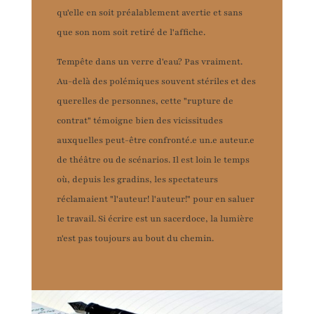
qu'elle en soit préalablement avertie et sans
que son nom soit retiré de l'affiche.
Tempête dans un verre d'eau? Pas vraiment.
Au-delà des polémiques souvent stériles et des
querelles de personnes, cette "rupture de
contrat" témoigne bien des vicissitudes
auxquelles peut-être confronté.e un.e auteur.e
de théâtre ou de scénarios. Il est loin le temps
où, depuis les gradins, les spectateurs
réclamaient "l'auteur! l'auteur!" pour en saluer
le travail. Si écrire est un sacerdoce, la lumière
n'est pas toujours au bout du chemin.