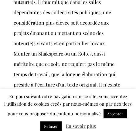
auteur(e)s. Il faudrait que dans les salles
dépendantes des collectivités publiques, une
considération plus élevée soit accordée aux
projets émanant ou mettant en scène des
auteur(e)s vivants et en particulier locaux.
Monter un Shakspeare ou un Koltes, aussi
méritoire que ce soit, ne requiert pas le même
temps de travail, que la longue élaboration qui
préside à l’écriture d’un texte original. Il n’existe
à ce propos aucune vision définie, nous sommes
En poursuivant votre navigation sur ce site, vous acceptez
l'utilisation de cookies créés par nous-mêmes ou par des tiers
dans une zone nébuleuse. Certain(e)s pensent
pour vous proposer du contenu personnalisé.
Accepter
aussi que le théâtre ne se renouvelle que par des
formes pseudo-novatrices, mais la forme sans le
En savoir plus
Refuser