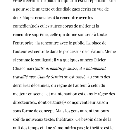
vraie « écriture de plateau » qui soit est la répétition. Elle
a pour socle un texte et des dialogues écrits en vue de
deux étapes cruciales 1) la rencontre avec les
comédien(ne)s et les autres corps de métier 2) la
rencontre suprême, celle qui donne son sens à toute
l’entreprise : la rencontre avec le public.
La place de
l’auteur est centrale dans le processus de création. Même
si comme le soulignait il y a quelques années Olivier
Chiacchiari (
ndlr: dramaturge suisse, il a notamment
travaillé avec Claude Stratz
) on est passé, au cours des
dernières décennies, du règne de l’auteur à celui du
metteur en scène ; et maintenant on est dans le règne des
directeur(e)s, dont certain(e)s conçoivent leur saison
sous forme de concept. Mais les gens auront toujours
soif de nouveaux textes théâtraux. Ce besoin date de la
nuit des temps et il ne s’amoindrira pas ; le théâtre est le