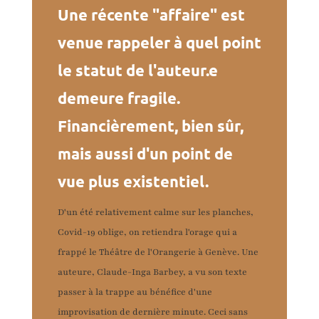
Une récente "affaire" est
venue rappeler à quel point
le statut de l'auteur.e
demeure fragile.
Financièrement, bien sûr,
mais aussi d'un point de
vue plus existentiel.
D'un été relativement calme sur les planches,
Covid-19 oblige, on retiendra l'orage qui a
frappé le Théâtre de l'Orangerie à Genève. Une
auteure, Claude-Inga Barbey, a vu son texte
passer à la trappe au bénéfice d'une
improvisation de dernière minute. Ceci sans