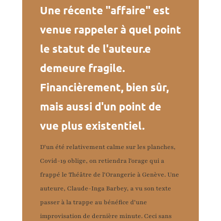
Une récente "affaire" est
venue rappeler à quel point
le statut de l'auteur.e
demeure fragile.
Financièrement, bien sûr,
mais aussi d'un point de
vue plus existentiel.
D'un été relativement calme sur les planches,
Covid-19 oblige, on retiendra l'orage qui a
frappé le Théâtre de l'Orangerie à Genève. Une
auteure, Claude-Inga Barbey, a vu son texte
passer à la trappe au bénéfice d'une
improvisation de dernière minute. Ceci sans