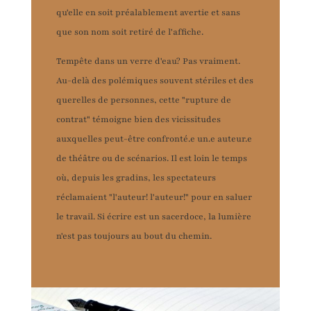
qu'elle en soit préalablement avertie et sans
que son nom soit retiré de l'affiche.
Tempête dans un verre d'eau? Pas vraiment.
Au-delà des polémiques souvent stériles et des
querelles de personnes, cette "rupture de
contrat" témoigne bien des vicissitudes
auxquelles peut-être confronté.e un.e auteur.e
de théâtre ou de scénarios. Il est loin le temps
où, depuis les gradins, les spectateurs
réclamaient "l'auteur! l'auteur!" pour en saluer
le travail. Si écrire est un sacerdoce, la lumière
n'est pas toujours au bout du chemin.