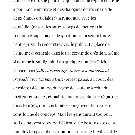
vraie « écriture de plateau » qui soit est la répétition. Elle
a pour socle un texte et des dialogues écrits en vue de
deux étapes cruciales 1) la rencontre avec les
comédien(ne)s et les autres corps de métier 2) la
rencontre suprême, celle qui donne son sens à toute
l’entreprise : la rencontre avec le public.
La place de
l’auteur est centrale dans le processus de création. Même
si comme le soulignait il y a quelques années Olivier
Chiacchiari (
ndlr: dramaturge suisse, il a notamment
travaillé avec Claude Stratz
) on est passé, au cours des
dernières décennies, du règne de l’auteur à celui du
metteur en scène ; et maintenant on est dans le règne des
directeur(e)s, dont certain(e)s conçoivent leur saison
sous forme de concept. Mais les gens auront toujours
soif de nouveaux textes théâtraux. Ce besoin date de la
nuit des temps et il ne s’amoindrira pas ; le théâtre est le