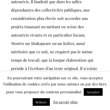
auteur(e)s. Il faudrait que dans les salles
dépendantes des collectivités publiques, une
considération plus élevée soit accordée aux
projets émanant ou mettant en scène des
auteur(e)s vivants et en particulier locaux.
Monter un Shakspeare ou un Koltes, aussi
méritoire que ce soit, ne requiert pas le même
temps de travail, que la longue élaboration qui
préside à l’écriture d’un texte original. Il n’existe
à ce propos aucune vision définie, nous sommes
En poursuivant votre navigation sur ce site, vous acceptez
l'utilisation de cookies créés par nous-mêmes ou par des tiers
dans une zone nébuleuse. Certain(e)s pensent
pour vous proposer du contenu personnalisé.
Accepter
aussi que le théâtre ne se renouvelle que par des
formes pseudo-novatrices, mais la forme sans le
En savoir plus
Refuser