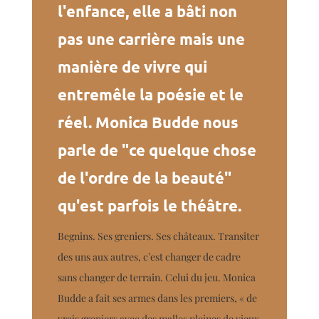
l'enfance, elle a bâti non
pas une carrière mais une
manière de vivre qui
entremêle la poésie et le
réel. Monica Budde nous
parle de "ce quelque chose
de l'ordre de la beauté"
qu'est parfois le théâtre.
Begnins. Ses greniers. Ses châteaux. Transiter
des uns aux autres, c’est changer de cadre
sans changer de terrain. Celui du jeu. Monica
Budde a fait ses armes dans les premiers, « de
vrais greniers avec des malles pleines de vieux