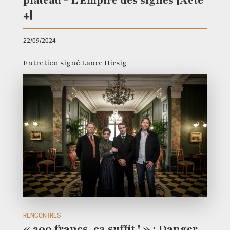
plateau - L'Empire des signes [Acte
4]
22/09/2024
Entretien signé Laure Hirsig
RENCONTRES
« 200 francs, ça suffit ! » : Danger