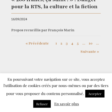
pour la RTS, la culture et la fiction
16/09/2024
Propos recueillis par François Marin
« Précédente
1
2
3
4
5
...
10
...
Suivante »
En poursuivant votre navigation sur ce site, vous acceptez
l'utilisation de cookies créés par nous-mêmes ou par des tiers
pour vous proposer du contenu personnalisé.
Accepter
© 2025 – Tous droits réservés
En savoir plus
Refuser
Editeur responsable :
Comedien.ch