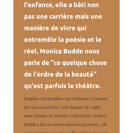
l'enfance, elle a bâti non
pas une carrière mais une
manière de vivre qui
entremêle la poésie et le
réel. Monica Budde nous
parle de "ce quelque chose
de l'ordre de la beauté"
qu'est parfois le théâtre.
Begnins. Ses greniers. Ses châteaux. Transiter
des uns aux autres, c’est changer de cadre
sans changer de terrain. Celui du jeu. Monica
Budde a fait ses armes dans les premiers, « de
vrais greniers avec des malles pleines de vieux