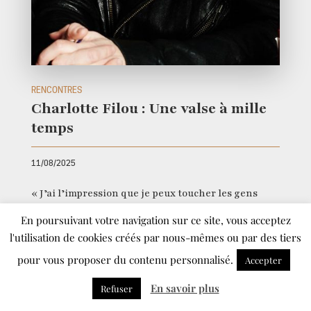
RENCONTRES
Charlotte Filou : Une valse à mille
temps
11/08/2025
« J’ai l’impression que je peux toucher les gens
aussi bien en chantant qu’en parlant, mais que le
En poursuivant votre navigation sur ce site, vous acceptez
chemin est moins direct avec un texte parlé. Ça me
l'utilisation de cookies créés par nous-mêmes ou par des tiers
demande plus de travail et d’introspection. »
pour vous proposer du contenu personnalisé.
Accepter
Entretien signé Marie Lou Félix
En savoir plus
Refuser