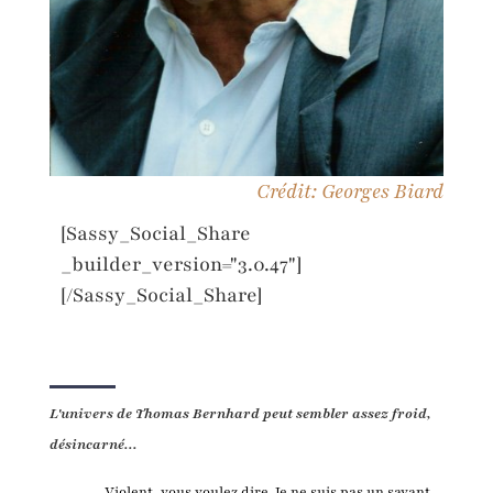
Crédit: Georges Biard
[Sassy_Social_Share
_builder_version="3.0.47"]
[/Sassy_Social_Share]
L'univers de Thomas Bernhard peut sembler assez froid,
désincarné...
Violent, vous voulez dire. Je ne suis pas un savant