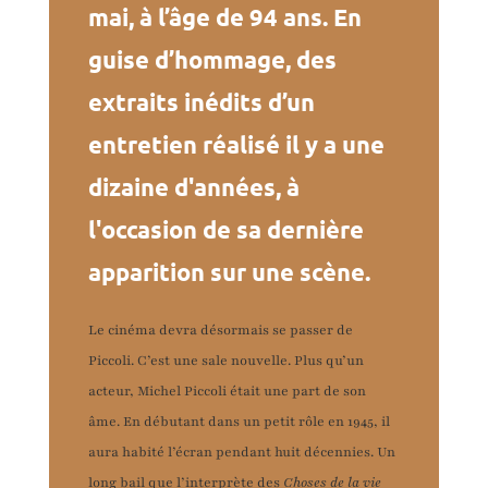
mai, à l’âge de 94 ans. En
guise d’hommage, des
extraits inédits d’un
entretien réalisé il y a une
dizaine d'années, à
l'occasion de sa dernière
apparition sur une scène.
Le cinéma devra désormais se passer de
Piccoli. C’est une sale nouvelle. Plus qu’un
acteur, Michel Piccoli était une part de son
âme. En débutant dans un petit rôle en 1945, il
aura habité l’écran pendant huit décennies. Un
long bail que l’interprète des
Choses de la vie