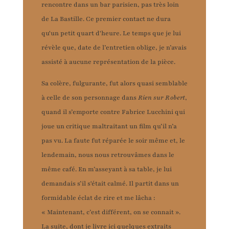
rencontre dans un bar parisien, pas très loin
de La Bastille. Ce premier contact ne dura
qu'un petit quart d'heure. Le temps que je lui
révèle que, date de l’entretien oblige, je n’avais
assisté à aucune représentation de la pièce.
Sa colère, fulgurante, fut alors quasi semblable
à celle de son personnage dans
Rien sur Robert
,
quand il s’emporte contre Fabrice Lucchini qui
joue un critique maltraitant un film qu’il n’a
pas vu. La faute fut réparée le soir même et, le
lendemain, nous nous retrouvâmes dans le
même café. En m’asseyant à sa table, je lui
demandais s’il s'était calmé. Il partit dans un
formidable éclat de rire et me lâcha :
« Maintenant, c’est différent, on se connait ».
La suite, dont je livre ici quelques extraits