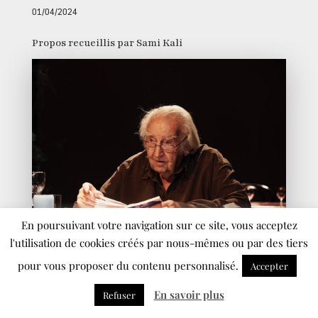
01/04/2024
Propos recueillis par Sami Kali
En poursuivant votre navigation sur ce site, vous acceptez
l'utilisation de cookies créés par nous-mêmes ou par des tiers
RENCONTRES
pour vous proposer du contenu personnalisé.
Accepter
Maurice Aufair, acteur découvreur
En savoir plus
Refuser
27/03/2024