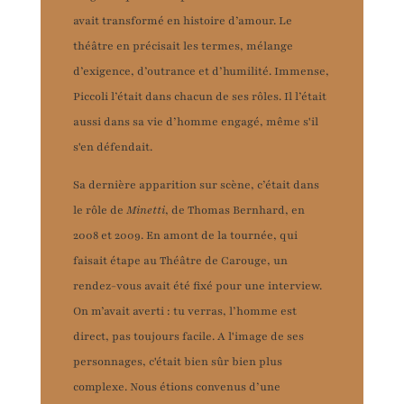
avait transformé en histoire d’amour. Le
théâtre en précisait les termes, mélange
d’exigence, d’outrance et d’humilité. Immense,
Piccoli l’était dans chacun de ses rôles. Il l’était
aussi dans sa vie d’homme engagé, même s'il
s'en défendait.
Sa dernière apparition sur scène, c’était dans
le rôle de
Minetti
, de Thomas Bernhard, en
2008 et 2009. En amont de la tournée, qui
faisait étape au Théâtre de Carouge, un
rendez-vous avait été fixé pour une interview.
On m’avait averti : tu verras, l’homme est
direct, pas toujours facile. A l'image de ses
personnages, c'était bien sûr bien plus
complexe. Nous étions convenus d’une