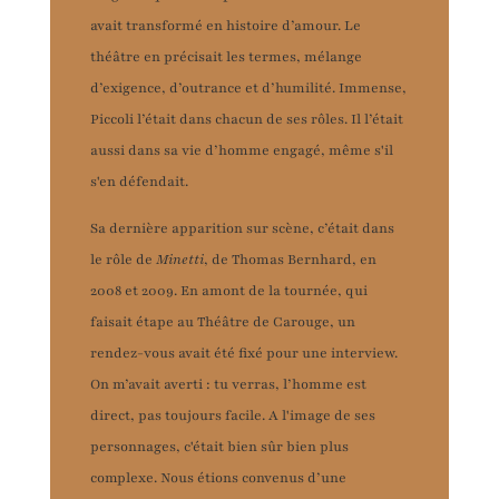
avait transformé en histoire d’amour. Le
théâtre en précisait les termes, mélange
d’exigence, d’outrance et d’humilité. Immense,
Piccoli l’était dans chacun de ses rôles. Il l’était
aussi dans sa vie d’homme engagé, même s'il
s'en défendait.
Sa dernière apparition sur scène, c’était dans
le rôle de
Minetti
, de Thomas Bernhard, en
2008 et 2009. En amont de la tournée, qui
faisait étape au Théâtre de Carouge, un
rendez-vous avait été fixé pour une interview.
On m’avait averti : tu verras, l’homme est
direct, pas toujours facile. A l'image de ses
personnages, c'était bien sûr bien plus
complexe. Nous étions convenus d’une