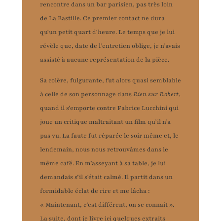
rencontre dans un bar parisien, pas très loin
de La Bastille. Ce premier contact ne dura
qu'un petit quart d'heure. Le temps que je lui
révèle que, date de l’entretien oblige, je n’avais
assisté à aucune représentation de la pièce.
Sa colère, fulgurante, fut alors quasi semblable
à celle de son personnage dans
Rien sur Robert
,
quand il s’emporte contre Fabrice Lucchini qui
joue un critique maltraitant un film qu’il n’a
pas vu. La faute fut réparée le soir même et, le
lendemain, nous nous retrouvâmes dans le
même café. En m’asseyant à sa table, je lui
demandais s’il s'était calmé. Il partit dans un
formidable éclat de rire et me lâcha :
« Maintenant, c’est différent, on se connait ».
La suite, dont je livre ici quelques extraits