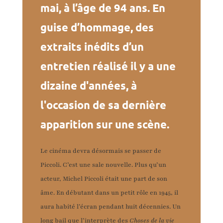
mai, à l’âge de 94 ans. En
guise d’hommage, des
extraits inédits d’un
entretien réalisé il y a une
dizaine d'années, à
l'occasion de sa dernière
apparition sur une scène.
Le cinéma devra désormais se passer de
Piccoli. C’est une sale nouvelle. Plus qu’un
acteur, Michel Piccoli était une part de son
âme. En débutant dans un petit rôle en 1945, il
aura habité l’écran pendant huit décennies. Un
long bail que l’interprète des
Choses de la vie