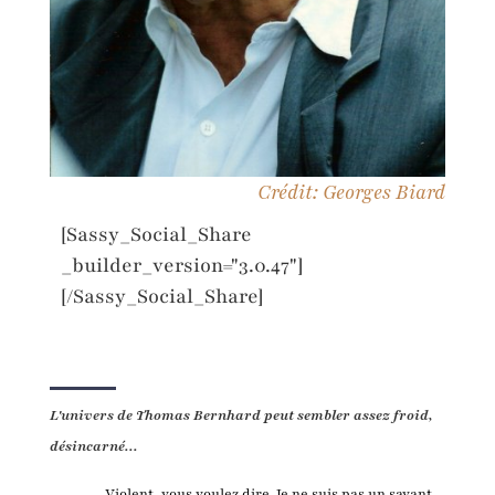
Crédit: Georges Biard
[Sassy_Social_Share
_builder_version="3.0.47"]
[/Sassy_Social_Share]
L'univers de Thomas Bernhard peut sembler assez froid,
désincarné...
Violent, vous voulez dire. Je ne suis pas un savant