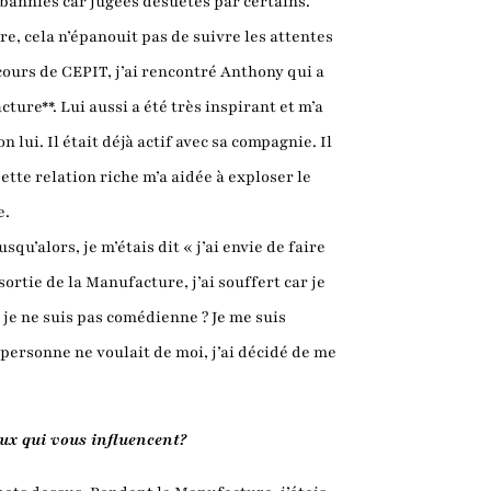
bannies car jugées désuètes par certains.
aire, cela n’épanouit pas de suivre les attentes
cours de CEPIT, j’ai rencontré Anthony qui a
ture**. Lui aussi a été très inspirant et m’a
n lui. Il était déjà actif avec sa compagnie. Il
ette relation riche m’a aidée à exploser le
e.
qu’alors, je m’étais dit « j’ai envie de faire
 sortie de la Manufacture, j’ai souffert car je
e je ne suis pas comédienne ? Je me suis
personne ne voulait de moi, j’ai décidé de me
aux qui vous influencent?