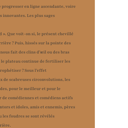
e progresser en ligne ascendante, voire
es innovantes. Les plus sages
d ». Que voit-on si, le présent chevillé
rière ? Puis, hissés sur la pointe des
 nous fait des clins d’œil ou des bras
 le plateau continue de fertiliser les
rophétiser ? Sous l’effet
ix de scabreuses circonvolutions, les
des, pour le meilleur et pour le
ur de comédiennes et comédiens actifs
entors et idoles, amis et ennemis, pères
u les foudres se sont révélés
rière.