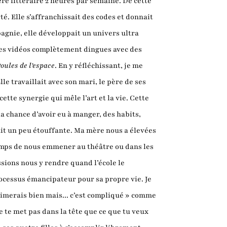
lière littéraire 2 heures par semaine. De cette
é. Elle s’affranchissait des codes et donnait
agnie, elle développait un univers ultra
tes vidéos complètement dingues avec des
oules de l’espace
. En y réfléchissant, je me
le travaillait avec son mari, le père de ses
ette synergie qui mêle l’art et la vie. Cette
 la chance d’avoir eu à manger, des habits,
tait un peu étouffante. Ma mère nous a élevées
 temps de nous emmener au théâtre ou dans les
ssions nous y rendre quand l’école le
ocessus émancipateur pour sa propre vie. Je
aimerais bien mais... c’est compliqué » comme
e te met pas dans la tête que ce que tu veux