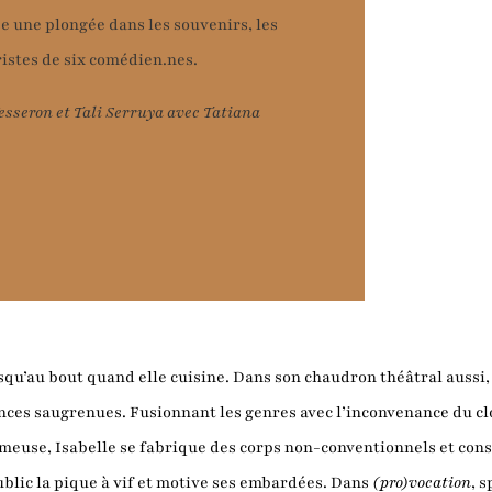
e une plongée dans les souvenirs, les
ristes de six comédien.nes.
Vesseron et Tali Serruya avec Tatiana
jusqu’au bout quand elle cuisine. Dans son chaudron théâtral aussi
nces saugrenues. Fusionnant les genres avec l’inconvenance du cl
rmeuse, Isabelle se fabrique des corps non-conventionnels et con
blic la pique à vif et motive ses embardées. Dans
(pro)vocation
, 