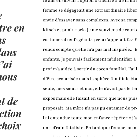
16 ans et suivais l’option « théâtre » de la fi
femme se dégageait une extraordinaire libert
e
envie d’essayer sans complexes. Avec sa comp
tre en
kitsch et punk-rock. Je me souviens de cour
ns
costumes d’œufs géants ; cela s’appelait
Les P
dans
rends compte qu’elle m’a pas mal inspirée... El
enfants. Je pouvais facilement m’identifier à c
’ai
prof m’a aidée à sortir du cocon familial. J’ai
mous
d’être scolarisée mais la sphère familiale é
seule, mes sœurs et moi, elle n’avait pas le
nt de
expos mais elle faisait en sorte que nous pui
proposait. Ma mère n’a pas pu entamer de pr
ction
l’ai entendue toute mon enfance répéter « j’
choix
un refrain fataliste. En tant que femme, on n