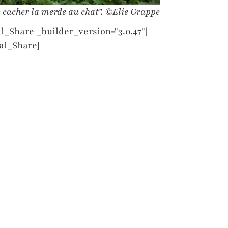
 cacher la merde au chat".
©
Elie Grappe
l_Share _builder_version="3.0.47"]
al_Share]