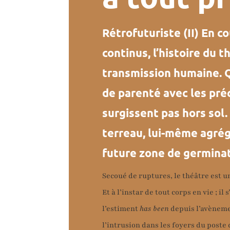
Rétrofuturiste (II) En c
continus, l’histoire du 
transmission humaine. Q
de parenté avec les pré
surgissent pas hors sol.
terreau, lui-même agrég
future zone de germinati
Secoué de ruptures, le théâtre est un 
Et à l’instar de tout corps en vie ; il
l’estiment
has been
depuis l’avèneme
l’intrusion dans les foyers du poste 