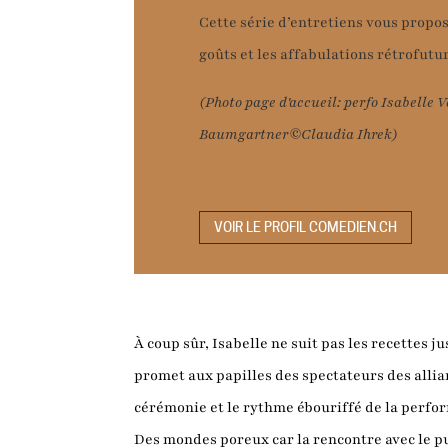
Cette série d’entretiens vous propos
goûts et les affabulations rétrofutu
(Photo page d'accueil: perfo Isabelle 
Baumgartner©Claudia Ihrek)
VOIR LE PROFIL COMEDIEN.CH
À coup sûr, Isabelle ne suit pas les recettes 
promet aux papilles des spectateurs des allia
cérémonie et le rythme ébouriffé de la perfo
Des mondes poreux car la rencontre avec le pu