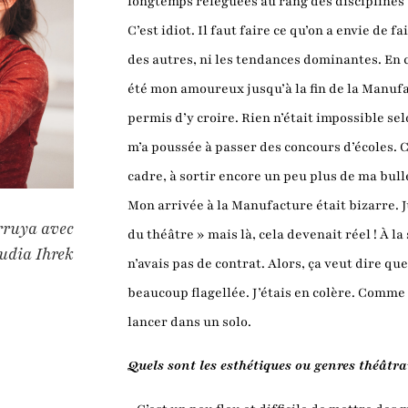
longtemps reléguées au rang des disciplines 
C’est idiot. Il faut faire ce qu’on a envie de f
des autres, ni les tendances dominantes. En 
été mon amoureux jusqu’à la fin de la Manufac
permis d’y croire. Rien n’était impossible selo
m’a poussée à passer des concours d’écoles. C
cadre, à sortir encore un peu plus de ma bull
Mon arrivée à la Manufacture était bizarre. Jus
erruya avec
du théâtre » mais là, cela devenait réel ! À la
dia Ihrek
n’avais pas de contrat. Alors, ça veut dire qu
beaucoup flagellée. J’étais en colère. Comme 
lancer dans un solo.
Quels sont les esthétiques ou genres théâtr