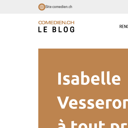
Site comedien.ch
REN
Isabelle
Vesseron
à tout pr