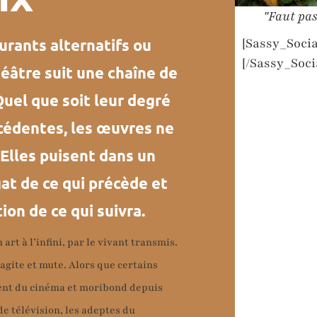
"Faut pas
[Sassy_Socia
ourants alternatifs ou
[/Sassy_Soci
théâtre suit une chaîne de
uel que soit leur degré
cédentes, les œuvres ne
 Elles puisent dans un
at de ce qui précède et
on de ce qui suivra.
art à l’infini, par le vivant transmis.
 s’agite et mute. Alors que certains
nt du cinéma et moribond depuis
de télévision, les adeptes du