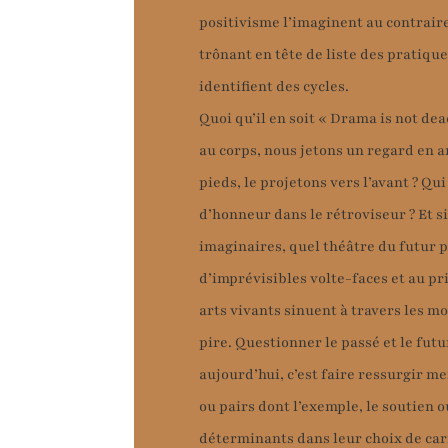
positivisme l’imaginent au contrair
trônant en tête de liste des pratiqu
identifient des cycles.
Quoi qu’il en soit « Drama is not dea
au corps, nous jetons un regard en ar
pieds, le projetons vers l’avant ? Qui
d’honneur dans le rétroviseur ? Et si
imaginaires, quel théâtre du futur p
d’imprévisibles volte-faces et au pr
arts vivants sinuent à travers les mo
pire. Questionner le passé et le fut
aujourd’hui, c’est faire ressurgir m
ou pairs dont l’exemple, le soutien o
déterminants dans leur choix de car