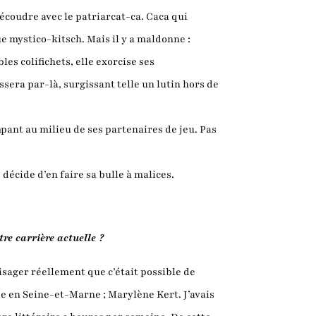
écoudre avec le patriarcat-ca. Caca qui
e mystico-kitsch. Mais il y a maldonne :
es colifichets, elle exorcise ses
assera par-là, surgissant telle un lutin hors de
ant au milieu de ses partenaires de jeu. Pas
décide d’en faire sa bulle à malices.
re carrière actuelle ?
sager réellement que c’était possible de
ée en Seine-et-Marne ; Marylène Kert. J’avais