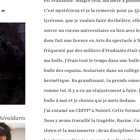
est réalisable. Malgré cela, ma mère a poussé
."
C’est mystérieux et je la remercie pour ça. Qua
lycéenne, que je voulais faire du théâtre, el
suivre un cursus universitaire en lien avec l
donc fait une licence en Arts du spectacle 
fréquenté par des milliers d’étudiants était 
ma bulle. J’étais tout le temps dans une bulle :
bulle des copains. Scolarisée dans un collège 
hermétique. En grandissant, tu prends consc
comme toi. Il y a eu un réajustement à faire. 
bulle à moi et je choisis qui je mets dedans.
J’ai entamé un CEPIT* à Noisiel. Cette format
Séraïdaris
Nous y avons travaillé la tragédie, Racine. Ce
clown et la marionnette ; deux disciplines f