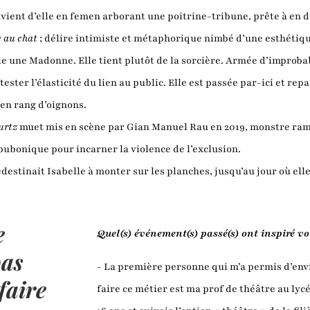
uvient d’elle en femen arborant une poitrine-tribune, prête à en d
e au chat
; délire intimiste et métaphorique nimbé d’une esthétiqu
lle une Madonne. Elle tient plutôt de la sorcière. Armée d’improbabl
tester l’élasticité du lien au public. Elle est passée par-ici et rep
t en rang d’oignons.
urtz
muet mis en scène par Gian Manuel Rau en 2019, monstre ramp
 bubonique pour incarner la violence de l’exclusion.
stinait Isabelle à monter sur les planches, jusqu’au jour où elle 
e
Quel(s) événement(s) passé(s) ont inspiré vot
pas
- La première personne qui m’a permis d’envi
faire
faire ce métier est ma prof de théâtre au lyc