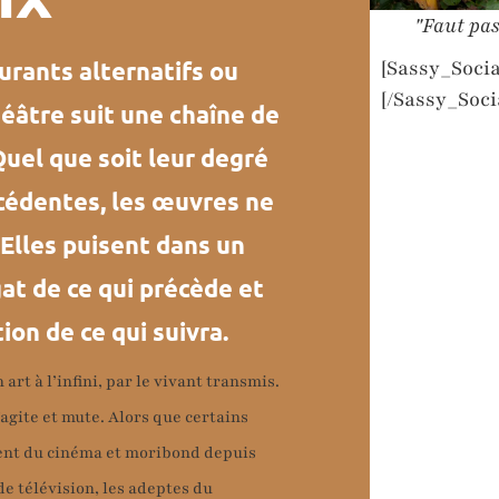
"Faut pas
[Sassy_Socia
ourants alternatifs ou
[/Sassy_Soci
théâtre suit une chaîne de
uel que soit leur degré
cédentes, les œuvres ne
 Elles puisent dans un
at de ce qui précède et
on de ce qui suivra.
art à l’infini, par le vivant transmis.
 s’agite et mute. Alors que certains
nt du cinéma et moribond depuis
de télévision, les adeptes du