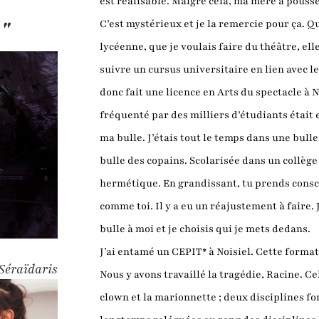
est réalisable. Malgré cela, ma mère a poussé
."
C’est mystérieux et je la remercie pour ça. Qua
lycéenne, que je voulais faire du théâtre, el
suivre un cursus universitaire en lien avec l
donc fait une licence en Arts du spectacle 
fréquenté par des milliers d’étudiants était 
ma bulle. J’étais tout le temps dans une bulle :
bulle des copains. Scolarisée dans un collège 
hermétique. En grandissant, tu prends consc
comme toi. Il y a eu un réajustement à faire. 
bulle à moi et je choisis qui je mets dedans.
J’ai entamé un CEPIT* à Noisiel. Cette format
Séraïdaris
Nous y avons travaillé la tragédie, Racine. Ce
clown et la marionnette ; deux disciplines f