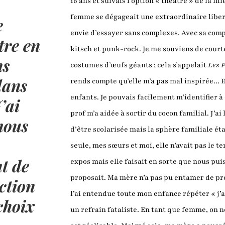
16 ans et suivais l’option « théâtre » de la fi
femme se dégageait une extraordinaire libert
e
envie d’essayer sans complexes. Avec sa comp
tre en
kitsch et punk-rock. Je me souviens de cour
ns
costumes d’œufs géants ; cela s’appelait
Les P
dans
rends compte qu’elle m’a pas mal inspirée... El
enfants. Je pouvais facilement m’identifier à c
’ai
prof m’a aidée à sortir du cocon familial. J’ai
mous
d’être scolarisée mais la sphère familiale é
seule, mes sœurs et moi, elle n’avait pas le
nt de
expos mais elle faisait en sorte que nous pui
proposait. Ma mère n’a pas pu entamer de pr
ction
l’ai entendue toute mon enfance répéter « j’
choix
un refrain fataliste. En tant que femme, on n