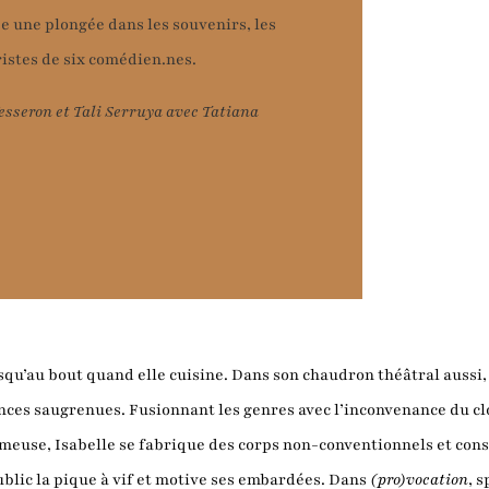
e une plongée dans les souvenirs, les
ristes de six comédien.nes.
Vesseron et Tali Serruya avec Tatiana
jusqu’au bout quand elle cuisine. Dans son chaudron théâtral aussi
nces saugrenues. Fusionnant les genres avec l’inconvenance du cl
rmeuse, Isabelle se fabrique des corps non-conventionnels et con
blic la pique à vif et motive ses embardées. Dans
(pro)vocation
, 