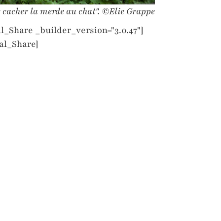
 cacher la merde au chat".
©
Elie Grappe
l_Share _builder_version="3.0.47"]
al_Share]