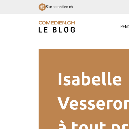
Site comedien.ch
REN
Isabelle
Vesseron
à tout pr