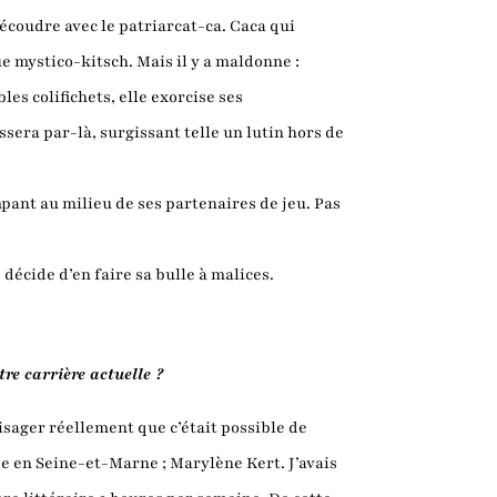
écoudre avec le patriarcat-ca. Caca qui
e mystico-kitsch. Mais il y a maldonne :
es colifichets, elle exorcise ses
assera par-là, surgissant telle un lutin hors de
ant au milieu de ses partenaires de jeu. Pas
décide d’en faire sa bulle à malices.
re carrière actuelle ?
sager réellement que c’était possible de
ée en Seine-et-Marne ; Marylène Kert. J’avais