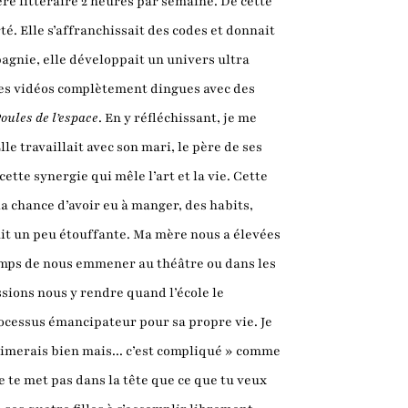
lière littéraire 2 heures par semaine. De cette
é. Elle s’affranchissait des codes et donnait
agnie, elle développait un univers ultra
tes vidéos complètement dingues avec des
oules de l’espace
. En y réfléchissant, je me
le travaillait avec son mari, le père de ses
ette synergie qui mêle l’art et la vie. Cette
 la chance d’avoir eu à manger, des habits,
tait un peu étouffante. Ma mère nous a élevées
 temps de nous emmener au théâtre ou dans les
ssions nous y rendre quand l’école le
ocessus émancipateur pour sa propre vie. Je
aimerais bien mais... c’est compliqué » comme
e te met pas dans la tête que ce que tu veux