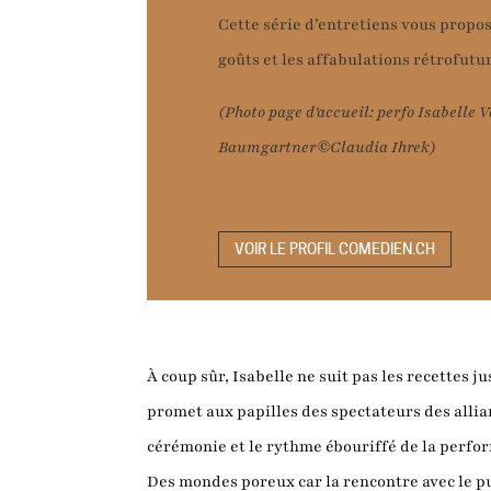
Cette série d’entretiens vous propos
goûts et les affabulations rétrofutu
(Photo page d'accueil: perfo Isabelle 
Baumgartner©Claudia Ihrek)
VOIR LE PROFIL COMEDIEN.CH
À coup sûr, Isabelle ne suit pas les recettes 
promet aux papilles des spectateurs des allia
cérémonie et le rythme ébouriffé de la perfo
Des mondes poreux car la rencontre avec le pu