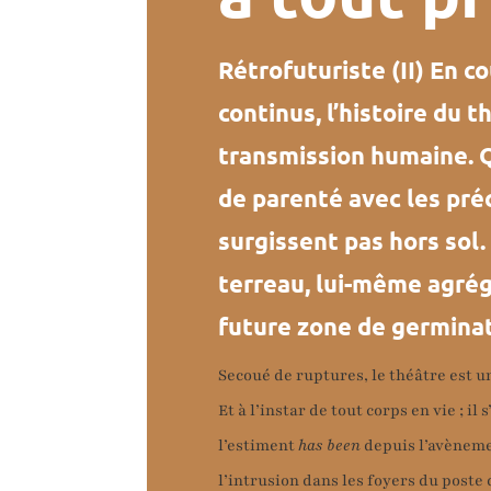
Rétrofuturiste (II) En c
continus, l’histoire du 
transmission humaine. Q
de parenté avec les pré
surgissent pas hors sol.
terreau, lui-même agrég
future zone de germinati
Secoué de ruptures, le théâtre est un 
Et à l’instar de tout corps en vie ; il
l’estiment
has been
depuis l’avèneme
l’intrusion dans les foyers du poste 