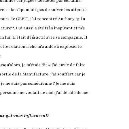
bannies car jugées désuètes par certains.
aire, cela n’épanouit pas de suivre les attentes
cours de CEPIT, j’ai rencontré Anthony qui a
ture**. Lui aussi a été très inspirant et m’a
n lui. Il était déjà actif avec sa compagnie. Il
ette relation riche m’a aidée à exploser le
e.
qu’alors, je m’étais dit « j’ai envie de faire
 sortie de la Manufacture, j’ai souffert car je
e je ne suis pas comédienne ? Je me suis
personne ne voulait de moi, j’ai décidé de me
aux qui vous influencent?