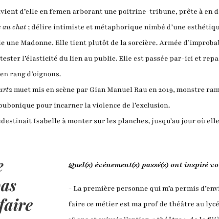
uvient d’elle en femen arborant une poitrine-tribune, prête à en d
e au chat
; délire intimiste et métaphorique nimbé d’une esthétiqu
lle une Madonne. Elle tient plutôt de la sorcière. Armée d’improbabl
tester l’élasticité du lien au public. Elle est passée par-ici et rep
t en rang d’oignons.
urtz
muet mis en scène par Gian Manuel Rau en 2019, monstre ramp
 bubonique pour incarner la violence de l’exclusion.
stinait Isabelle à monter sur les planches, jusqu’au jour où elle 
e
Quel(s) événement(s) passé(s) ont inspiré vot
pas
- La première personne qui m’a permis d’envi
faire
faire ce métier est ma prof de théâtre au lyc