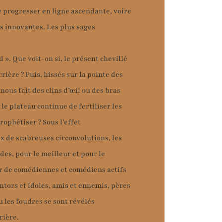
e progresser en ligne ascendante, voire
es innovantes. Les plus sages
d ». Que voit-on si, le présent chevillé
rière ? Puis, hissés sur la pointe des
 nous fait des clins d’œil ou des bras
 le plateau continue de fertiliser les
rophétiser ? Sous l’effet
ix de scabreuses circonvolutions, les
des, pour le meilleur et pour le
ur de comédiennes et comédiens actifs
entors et idoles, amis et ennemis, pères
u les foudres se sont révélés
rière.