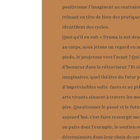
positivisme l’imaginent au contrair
trônant en tête de liste des pratiqu
identifient des cycles.
Quoi qu’il en soit « Drama is not dea
au corps, nous jetons un regard en ar
pieds, le projetons vers l’avant ? Qui
d’honneur dans le rétroviseur ? Et si
imaginaires, quel théâtre du futur p
d’imprévisibles volte-faces et au pr
arts vivants sinuent à travers les mo
pire. Questionner le passé et le fut
aujourd’hui, c’est faire ressurgir m
ou pairs dont l’exemple, le soutien o
déterminants dans leur choix de car