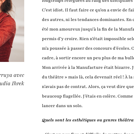
longtemps reléguées au rang des disciplines 
C’est idiot. Il faut faire ce qu’on a envie de f
des autres, ni les tendances dominantes. En 
été mon amoureux jusqu’à la fin de la Manufac
permis d’y croire. Rien n’était impossible selo
m’a poussée à passer des concours d’écoles. C
cadre, à sortir encore un peu plus de ma bull
Mon arrivée à la Manufacture était bizarre. Jus
erruya avec
du théâtre » mais là, cela devenait réel ! À la
dia Ihrek
n’avais pas de contrat. Alors, ça veut dire qu
beaucoup flagellée. J’étais en colère. Comme 
lancer dans un solo.
Quels sont les esthétiques ou genres théâtr