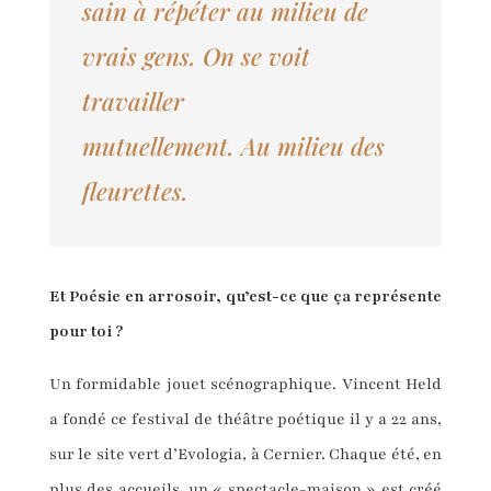
sain
à
répéter
au milieu de
vrais
gens
.
On se voit
travailler
mutuellement.
A
u
milieu des
fleurettes.
Et Poésie en arrosoir, qu’est-ce que ça représente
pour toi ?
Un formidable jouet scénographique. Vincent Held
a fondé ce festival de théâtre poétique il y a 22 ans,
sur le site vert d’Evologia, à Cernier. Chaque été, en
plus des accueils, un « spectacle-maison » est créé