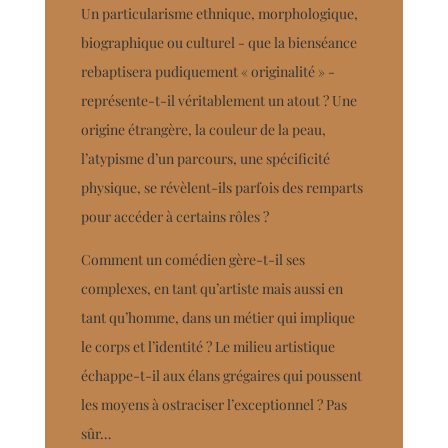
Un particularisme ethnique, morphologique,
biographique ou culturel - que la bienséance
rebaptisera pudiquement « originalité » -
représente-t-il véritablement un atout ? Une
origine étrangère, la couleur de la peau,
l’atypisme d’un parcours, une spécificité
physique, se révèlent-ils parfois des remparts
pour accéder à certains rôles ?
Comment un comédien gère-t-il ses
complexes, en tant qu’artiste mais aussi en
tant qu’homme, dans un métier qui implique
le corps et l’identité ? Le milieu artistique
échappe-t-il aux élans grégaires qui poussent
les moyens à ostraciser l’exceptionnel ? Pas
sûr…