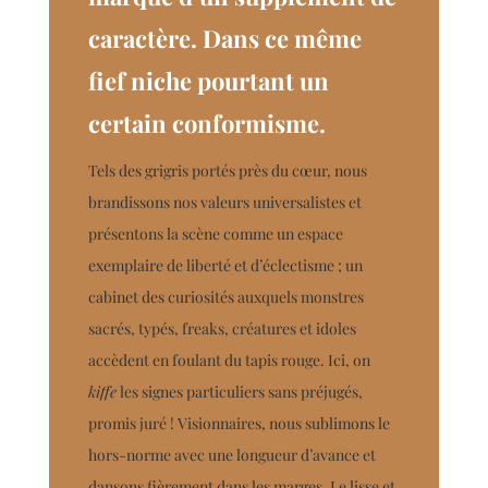
caractère. Dans ce même
fief niche pourtant un
certain conformisme.
Tels des grigris portés près du cœur, nous
brandissons nos valeurs universalistes et
présentons la scène comme un espace
exemplaire de liberté et d’éclectisme ; un
cabinet des curiosités auxquels monstres
sacrés, typés, freaks, créatures et idoles
accèdent en foulant du tapis rouge. Ici, on
kiffe
les signes particuliers sans préjugés,
promis juré ! Visionnaires, nous sublimons le
hors-norme avec une longueur d’avance et
dansons fièrement dans les marges. Le lisse et