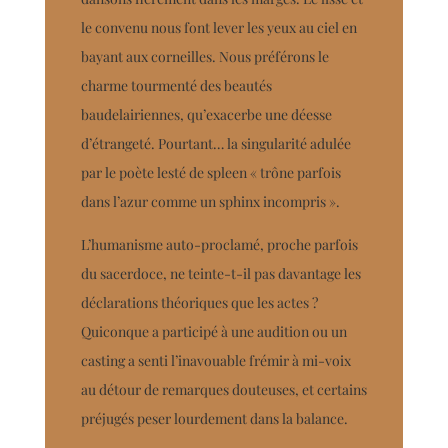
le convenu nous font lever les yeux au ciel en
bayant aux corneilles. Nous préférons le
charme tourmenté des beautés
baudelairiennes, qu’exacerbe une déesse
d’étrangeté. Pourtant… la singularité adulée
par le poète
lesté de spleen
« trône parfois
dans l’azur comme un sphinx incompris ».
L’humanisme auto-proclamé, proche parfois
du sacerdoce, ne teinte-t-il pas davantage les
déclarations théoriques que les actes ?
Quiconque a participé à une audition ou un
casting a senti l’inavouable frémir à mi-voix
au détour de remarques douteuses, et certains
préjugés peser lourdement dans la balance.