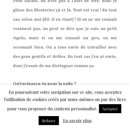
Pour autant, on n’est pas à l’abri de rire, donc je
glisse des filouteries çà et là. Tout est vrai ! En tout
cas, selon moi [dit-il en riant] ! Si on ne me connait
vraiment pas, on peut se dire que je suis un petit
rigolo, mais si on me connait un peu, on me
reconnait bien. On a tous envie de travailler avec
des gens gentils et drôles. En tout cas j’en ai envie,
donc j’essaie de me distinguer comme ça.
Qu’envisages-tu pour la suite ?
En poursuivant votre navigation sur ce site, vous acceptez
Continuer mes mandats, déjà ! Maintenant je
l'utilisation de cookies créés par nous-mêmes ou par des tiers
m’intéresse à la question de la programmation.
pour vous proposer du contenu personnalisé.
Accepter
J’aimerais beaucoup mettre mon énergie au profit
En savoir plus
Refuser
d’autres projets pour qu’ils existent, ou au profit de