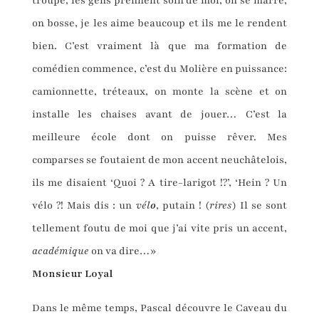
troupe, les gens prennent soin de moi, on se marre,
on bosse, je les aime beaucoup et ils me le rendent
bien. C’est vraiment là que ma formation de
comédien commence, c’est du Molière en puissance:
camionnette, tréteaux, on monte la scène et on
installe les chaises avant de jouer… C’est la
meilleure école dont on puisse rêver. Mes
comparses se foutaient de mon accent neuchâtelois,
ils me disaient ‘Quoi ? A tire-larigot !?’, ‘Hein ? Un
vélo ?! Mais dis : un
vél
o
, putain ! (
rires
) Il se sont
tellement foutu de moi que j’ai vite pris un accent,
académique
on va dire…»
Monsieur Loyal
Dans le même temps, Pascal découvre le Caveau du