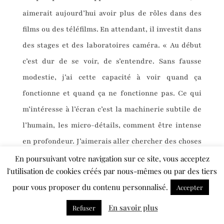
aimerait aujourd’hui avoir plus de rôles dans des
films ou des téléfilms. En attendant, il investit dans
des stages et des laboratoires caméra. « Au début
c’est dur de se voir, de s’entendre. Sans fausse
modestie, j’ai cette capacité à voir quand ça
fonctionne et quand ça ne fonctionne pas. Ce qui
m’intéresse à l’écran c’est la machinerie subtile de
l’humain, les micro-détails, comment être intense
en profondeur. J’aimerais aller chercher des choses
moins grandiloquentes, plus enfouies ; la caméra,
En poursuivant votre navigation sur ce site, vous acceptez
l'utilisation de cookies créés par nous-mêmes ou par des tiers
c’est vraiment un microscope – alors qu’au théâtre,
pour vous proposer du contenu personnalisé.
Accepter
une paire de jumelles suffit (
rires
). » Rêve-t-il
comme tous les clowns d’un rôle dramatique ? «Mon
En savoir plus
Refuser
Ciao Pantin
? Oui, je crois. Mais je dois aller à la