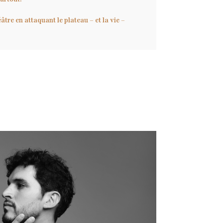
re en attaquant le plateau – et la vie –