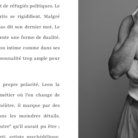
t de réfugiés politiques. Le
its se rigidifient. Malgré
pas dit son dernier mot. Le
ente une forme de dualité.
tion intime comme dans ses
rsonnalité trop ample pour
a propre polarité, Leon la
métier où l’on change de
éâtre, il marque par des
ans les moindres détails.
tre" qu’il aurait pu être ;
ti, artiste psychédélique,