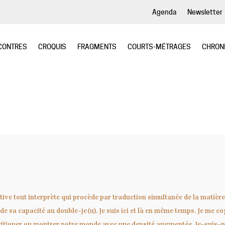
Agenda
Newsletter
CONTRES
CROQUIS
FRAGMENTS
COURTS-MÉTRAGES
CHRON
ctive tout interprète qui procède par traduction simultanée de la matiè
e de sa capacité au double-je(u). Je suis ici et là en même temps. Je me co
critiquer ou montrer notre monde avec une densité augmentée. Je-suis-p