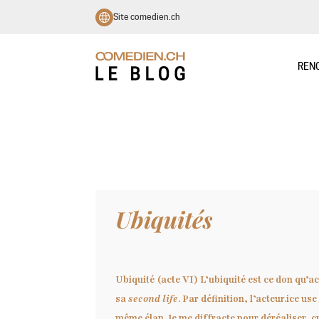
Site comedien.ch
REN
Ubiquités
Ubiquité (acte VI) L’ubiquité est ce don qu’a
sa
second life
. Par définition, l’acteur.ice us
même élan. Je me diffracte pour déréaliser, 