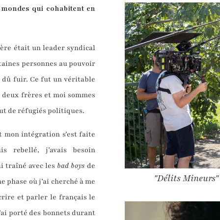
x mondes qui cohabitent en
ère était un leader syndical
rtaines personnes au pouvoir
 dû fuir. Ce fut un véritable
s deux frères et moi sommes
ut de réfugiés politiques.
 mon intégration s’est faite
s rebellé, j’avais besoin
ai traîné avec les
bad boys
de
"Délits Mineurs
une phase où j’ai cherché à me
rire et parler le français le
’ai porté des bonnets durant