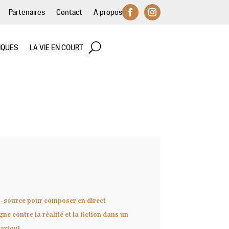
Partenaires
Contact
A propos
IQUES
LA VIE EN COURT
re-source pour composer en direct
gne contre la réalité et la fiction dans un
artout.