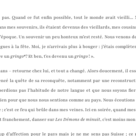
pas. Quand ce fut enfin possible, tout le monde avait vieilli.
ns mes souvenirs, ils étaient devenus des vieillards, mes cousins
’époque. Un souvenir un peu honteux m’est resté. Nous venons de 
ues à la fête. Moi, je n’arrivais plus à bouger : j’étais complèt
tre un
gringo
*? Et ben, t’es devenu un
gringo
! ».
s – retourne chez lui, et tout a changé. Alors doucement, il essa
ncé la quête de sa reconquête, notamment par une reconstructi
perdions pas l’habitude de notre langue et que nous soyons fier
ien pour que nous nous sentions comme au pays. Nous écoutions et
; c’est ce feu qui brûle dans mes veines. Ici en soirée, quand me
et franchement, danser sur
Les Démons de minuit
, c’est moins mon
coup d’affection pour le pays mais je ne me sens pas Suisse ; ce