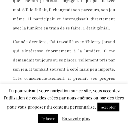
quel chemin je m’étais engagée. Il proposait avec
moi. S’il le fallait, il changeait son parcours, son jeu
même. Il participait et interagissait directement
avec la lumière en train de se faire. C’était génial.
L’année dernière, j’ai travaillé avec Thierry Jorand
qui s’intéresse énormément à la lumière. Il me
demandait toujours où se placer. Tellement pris par
son jeu, il tombait souvent à côté mais peu importe.
Très consciencieusement, il prenait ses propres
repères au sol, ou en fonction des allées du gradin.
En poursuivant votre navigation sur ce site, vous acceptez
l'utilisation de cookies créés par nous-mêmes ou par des tiers
pour vous proposer du contenu personnalisé.
Accepter
Selon vous, votre métier est-il reconnu à sa juste
En savoir plus
Refuser
valeur ?