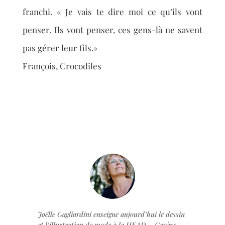
franchi.
« Je vais te dire moi ce qu’ils vont
penser. Ils vont penser,
ces gens-là ne savent
pas gérer
leur fils.»
François,
Crocodiles
Joëlle Gagliardini enseigne aujourd’hui le dessin
et l’illustration de mode à la HEAD – Genève.