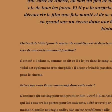
une sorte de liberté, on sort un peu de n
vie de tous les jours. Et il y a la surpris
découvrir le film une fois monté et de se 
en grand sur un écran dans une b
histo
L'attrait de Vidal pour le métier de comédien est-il directem
issu de son environnement familial?
Il est né « dedans », comme on dit et il a le jeu dans le sang. 
Vidal est également très cinéphile : il a une véritable passion
pour le cinéma.
Est-ce que vous l’avez encouragé dans cette voie ?
L’annonce du casting pour son premier film,
Pearl
d’Elsa Ami
qui lui a ouvert les portes pour les suivants, a été trouvé par 
maman Camille Bouzaglo (
ndlr : elle-même comédienne
). Elle