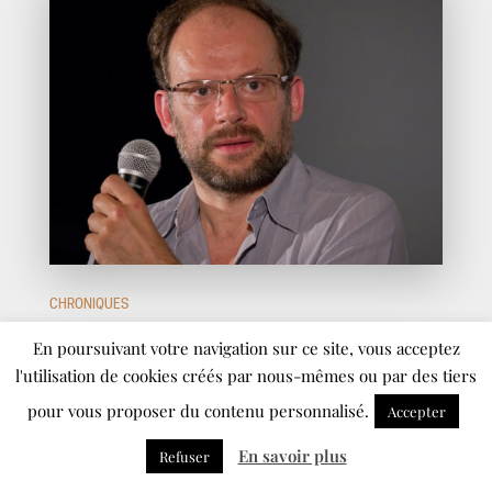
CHRONIQUES
Une "Nuit des rois" lumineuse
En poursuivant votre navigation sur ce site, vous acceptez
l'utilisation de cookies créés par nous-mêmes ou par des tiers
21/10/2021
pour vous proposer du contenu personnalisé.
Accepter
Avec « Les Nuits d’amour sont transparentes »,
En savoir plus
Refuser
Denis Podalydès nous invite au coeur du processus
de création théâtrale. Plus qu’un simple récit sur