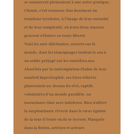
se consacrent pleinement à une autre pratique.
Choisir, c’est renoncer. Eux dessinent un
troisième territoire, à l’image de leur curiosité
et de leur complexité, où leurs deux Amours
peuvent s’ébattre en toute liberté.
Voici les anti-dilettantes, ouverts sur le
monde, dont les témoignages tordent le cou à
un solide préjugé sur les comédien.nes.
Absorbés par la contemplation ébahie de leur
nombril hypertrophié, ces êtres éthérés
planeraient au-dessus du réel, captifs
volontaires d’un monde parallèle, ou
insouciance rime avec indolence. Rien n’altère
la surplombante rêverie dans le cœur égoïste
de la tour d’ivoire où ils se terrent. Planqués
dans la fiction, actrices et acteurs