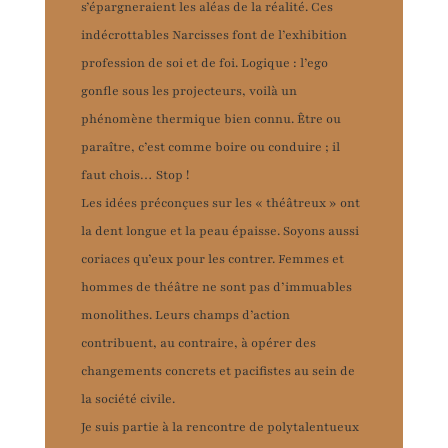
s’épargneraient les aléas de la réalité. Ces
indécrottables Narcisses font de l’exhibition
profession de soi et de foi. Logique : l’ego
gonfle sous les projecteurs, voilà un
phénomène thermique bien connu. Être ou
paraître, c’est comme boire ou conduire ; il
faut chois… Stop !
Les idées préconçues sur les « théâtreux » ont
la dent longue et la peau épaisse. Soyons aussi
coriaces qu’eux pour les contrer. Femmes et
hommes de théâtre ne sont pas d’immuables
monolithes. Leurs champs d’action
contribuent, au contraire, à opérer des
changements concrets et pacifistes au sein de
la société civile.
Je suis partie à la rencontre de polytalentueux