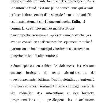
propos
,
qualifie
son interlocutrice
de
« privilégiée ».
Dans
le canton de Vaud,
c’est une
jeune comédienne
qui se voit
refuser le financement d’un stage
de formation
, sauf s’il
est immédiatement suivi d’une embauche. E
nfin
, ici
comme là, ce sont
les mêmes
manifestations
d’in
compréhension
quand, après des années d’échanges
avec un conseiller, ce dernier est brusquement remplacé
par un
e
ou un inconnu(e) qui vous invite à « trouver au
plus vite un boulot alimentaire ».
Métamorphosés en cahier de doléances, les réseaux
sociaux bruissent de récits alarmistes et de
questionnements légitimes. Des inquiétudes qui puisent à
plusieurs sources : sentiment que le chômage ressert la
vis, réduction des subventions et des budgets,
programmations qui privilégient les distributions