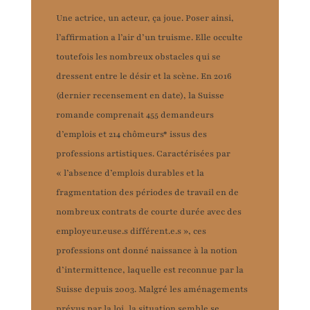
Une actrice, un acteur, ça joue. Poser ainsi,
l’affirmation a l’air d’un truisme. Elle occulte
toutefois les nombreux obstacles qui se
dressent entre le désir et la scène. En 2016
(dernier recensement en date), la Suisse
romande comprenait 455 demandeurs
d’emplois et 214 chômeurs* issus des
professions artistiques. Caractérisées par
« l’absence d’emplois durables et la
fragmentation des périodes de travail en de
nombreux contrats de courte durée avec des
employeur.euse.s différent.e.s », ces
professions ont donné naissance à la notion
d’intermittence, laquelle est reconnue par la
Suisse depuis 2003. Malgré les aménagements
prévus par la loi, la situation semble se