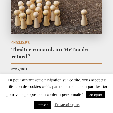
CHRONIQUES
Théâtre romand: un MeToo de
retard?
02/12/2021
En poursuivant votre navigation sur ce site, vous acceptez
En octobre dernier – soit 4 ans après son
l'utilisation de cookies créés par nous-mêmes ou par des tiers
équivalent au cinéma – naissait #MetooTheatre en
France. Alors que l’initiative se heurte encore à de
pour vous proposer du contenu personnalisé.
Accepter
nombreuses résistances, elle ne trouve pour
En savoir plus
l’heure qu’un faible écho sur les scènes suisses
Refuser
romandes. La précarité n’est pas étrangère à ce